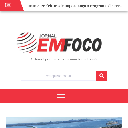
📣📣 A Prefeitura de Itapoá lança o Programa de Recuperação Fiscal (REFIS).
📢 Empreendedor do turismo, esta oportunidade é para você! Itapoá – SC.
🏍️ 3º Itapoá Moto Fest reúne apaixonados por duas rodas neste sábado
✨ A CDL de Itapoá convida você para o 8º Encontro de Mulheres Empreendedoras ✨
Workshop sobre atendimento encantador inspira empreendedores em Itapoá
Workshop “Modelo Disney de Encantar Clientes” foi um verdadeiro sucesso em Itapoá
Votação dos Concursos de Natal segue aberta até 20 de dezembro
O Jornal parceiro da comunidade Itapoá
Você sabe o que é eritema? UBS do Paese orienta comunidade sobre sinais e cuidados
Vigilância Epidemiológica monitora mortes causadas pela dengue e alerta para aumento de casos
Vice-prefeito assume Prefeitura de Itapoá durante ausência do titular