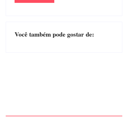
Você também pode gostar de:
Advogados abandonam júri
no meio da sessão em
PF PRENDE MULHER POR
Itapoá, e MPSC cobra mais
EXPLORAÇÃO SEXUAL
de R$ 120 mil por prejuízos
EM ITAPOÁ
Por
Márcia Tavares
Por
Márcia Tavares