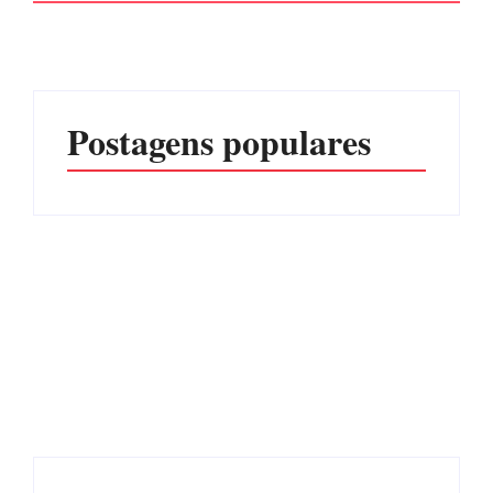
Postagens populares
Advogados abandonam
júri no meio da sessão em
Itapoá, e MPSC cobra mais
PF PRENDE MULHER
de R$ 120 mil por
POR EXPLORAÇÃO
prejuízos
SEXUAL EM ITAPOÁ
Por
Márcia Tavares
Por
Márcia Tavares