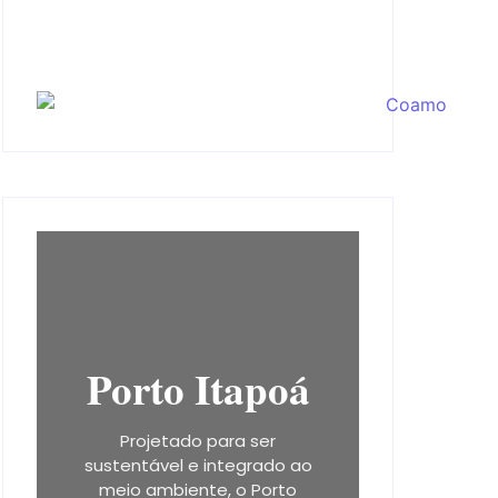
Porto Itapoá
Projetado para ser
sustentável e integrado ao
meio ambiente, o Porto