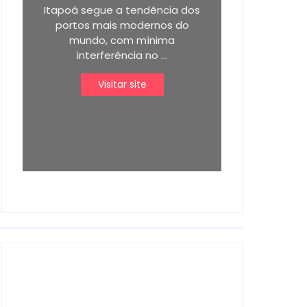
Itapoá segue a tendência dos
portos mais modernos do
mundo, com mínima
interferência no ...
Visitar site