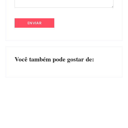
Você também pode gostar de:
Advogados abandonam júri
no meio da sessão em
PF PRENDE MULHER POR
Itapoá, e MPSC cobra mais
EXPLORAÇÃO SEXUAL
de R$ 120 mil por prejuízos
EM ITAPOÁ