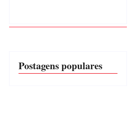
Postagens populares
Advogados abandonam
júri no meio da sessão em
Itapoá, e MPSC cobra mais
PF PRENDE MULHER
de R$ 120 mil por
POR EXPLORAÇÃO
prejuízos
SEXUAL EM ITAPOÁ