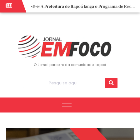
📣📣 A Prefeitura de Itapoá lança o Programa de Recuperação Fiscal (REFIS).
📢 Empreendedor do turismo, esta oportunidade é para você! Itapoá – SC.
🏍️ 3º Itapoá Moto Fest reúne apaixonados por duas rodas neste sábado
✨ A CDL de Itapoá convida você para o 8º Encontro de Mulheres Empreendedoras ✨
Workshop sobre atendimento encantador inspira empreendedores em Itapoá
Workshop “Modelo Disney de Encantar Clientes” foi um verdadeiro sucesso em Itapoá
Votação dos Concursos de Natal segue aberta até 20 de dezembro
O Jornal parceiro da comunidade Itapoá
Você sabe o que é eritema? UBS do Paese orienta comunidade sobre sinais e cuidados
Vigilância Epidemiológica monitora mortes causadas pela dengue e alerta para aumento de casos
Vice-prefeito assume Prefeitura de Itapoá durante ausência do titular