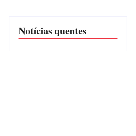
Por
Márcia Tavares
Por
Márcia Tavares
Notícias quentes
CONCESÃO DE LICENÇA
EDITAL – USUCAPIÃO
AMBIENTAL DE
EXTRAJUDICIAL
OPERAÇÃO Nº 064/2026
Por
Márcia Tavares
Por
Márcia Tavares