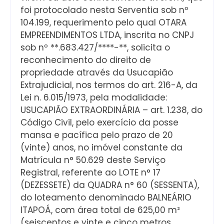
foi protocolado nesta Serventia sob nº
104.199, requerimento pelo qual OTARA
EMPREENDIMENTOS LTDA, inscrita no CNPJ
sob nº **.683.427/****-**, solicita o
reconhecimento do direito de
propriedade através da Usucapião
Extrajudicial, nos termos do art. 216-A, da
Lei n. 6.015/1973, pela modalidade:
USUCAPIÃO EXTRAORDINÁRIA – art. 1.238, do
Código Civil, pelo exercício da posse
mansa e pacífica pelo prazo de 20
(vinte) anos, no imóvel constante da
Matrícula n° 50.629 deste Serviço
Registral, referente ao LOTE n° 17
(DEZESSETE) da QUADRA n° 60 (SESSENTA),
do loteamento denominado BALNEÁRIO
ITAPOÁ, com área total de 625,00 m²
(seiscentos e vinte e cinco metros