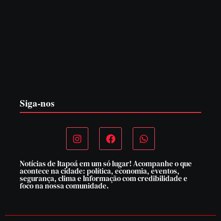
PF PRENDE MULHER POR EXPLORAÇÃO
SEXUAL EM ITAPOÁ
7 de agosto de 2026
Siga-nos
Notícias de Itapoá em um só lugar! Acompanhe o que
acontece na cidade: política, economia, eventos,
segurança, clima e Informação com credibilidade e
foco na nossa comunidade.