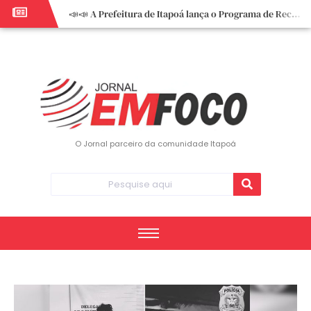
📣📣 A Prefeitura de Itapoá lança o Programa de Recuperação Fiscal (REFIS).
📢 Empreendedor do turismo, esta oportunidade é para você! Itapoá – SC.
🏍️ 3º Itapoá Moto Fest reúne apaixonados por duas rodas neste sábado
✨ A CDL de Itapoá convida você para o 8º Encontro de Mulheres Empreendedoras ✨
Workshop sobre atendimento encantador inspira empreendedores em Itapoá
Workshop “Modelo Disney de Encantar Clientes” foi um verdadeiro sucesso em Itapoá
Votação dos Concursos de Natal segue aberta até 20 de dezembro
O Jornal parceiro da comunidade Itapoá
Você sabe o que é eritema? UBS do Paese orienta comunidade sobre sinais e cuidados
Vigilância Epidemiológica monitora mortes causadas pela dengue e alerta para aumento de casos
Vice-prefeito assume Prefeitura de Itapoá durante ausência do titular