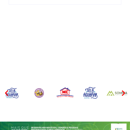
CONCESÃO DE LICENÇA
EDITAL – USUCAPIÃO
AMBIENTAL DE
EXTRAJUDICIAL
OPERAÇÃO Nº 064/2026
Por
Márcia Tavares
Por
Márcia Tavares