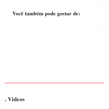
Você também pode gostar de:
Advogados abandonam júri
no meio da sessão em
PF PRENDE MULHER POR
Itapoá, e MPSC cobra mais
EXPLORAÇÃO SEXUAL
de R$ 120 mil por prejuízos
EM ITAPOÁ
Por
Márcia Tavares
Por
Márcia Tavares
. Videos