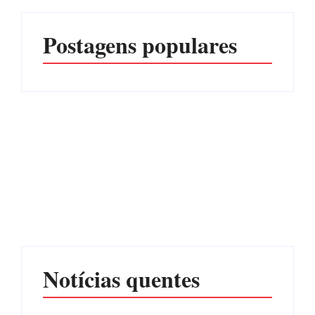
Postagens populares
Advogados abandonam
júri no meio da sessão em
Itapoá, e MPSC cobra mais
PF PRENDE MULHER
de R$ 120 mil por
POR EXPLORAÇÃO
prejuízos
SEXUAL EM ITAPOÁ
Por
Márcia Tavares
Por
Márcia Tavares
Notícias quentes