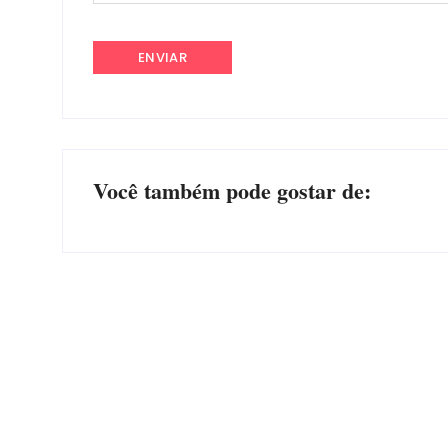
Você também pode gostar de:
Operação da Polícia Civil desarticula esquema de
tráfico de aves silvestres em Joinville e Garuva
Por
Márcia Tavares
-
6 de agosto de 2026