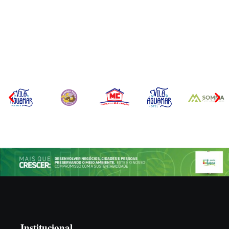
Itapoá terá curso para
Filhote de tubarão é
formação de guarda-vidas
encontrado morto em praia
voluntários para a
de São Francisco do Sul
temporada de verão
Por
Márcia Tavares
Por
Márcia Tavares
Institucional