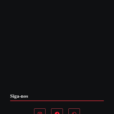
Itapoá abre oficialmente o Surf Festival nesta quinta-feira
(6) no Mercado Municipal
5 de agosto de 2026
Siga-nos