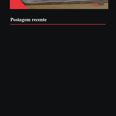
Postagem recente
Operação da Polícia Civil desarticula esquema de tráfico
de aves silvestres em Joinville e Garuva
6 de agosto de 2026