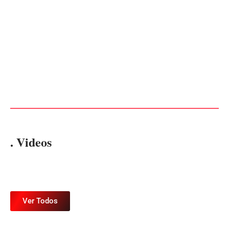
Operação da Polícia Civil
Itapoá abre oficialmente o
desarticula esquema de
Surf Festival nesta quinta-
tráfico de aves silvestres em
feira (6) no Mercado
Joinville e Garuva
Municipal
Por
Márcia Tavares
Por
Márcia Tavares
. Videos
Ver Todos