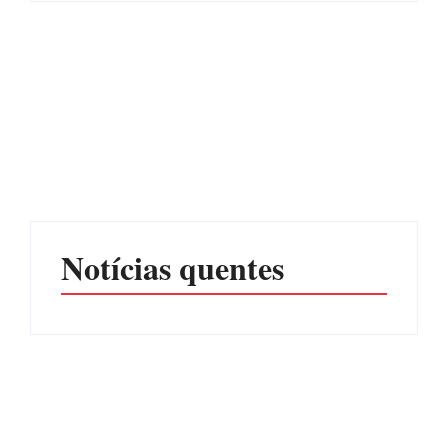
Operação da Polícia Civil
Itapoá abre oficialmente o
desarticula esquema de
Surf Festival nesta quinta-
tráfico de aves silvestres em
feira (6) no Mercado
Joinville e Garuva
Municipal
Por
Márcia Tavares
Por
Márcia Tavares
Notícias quentes