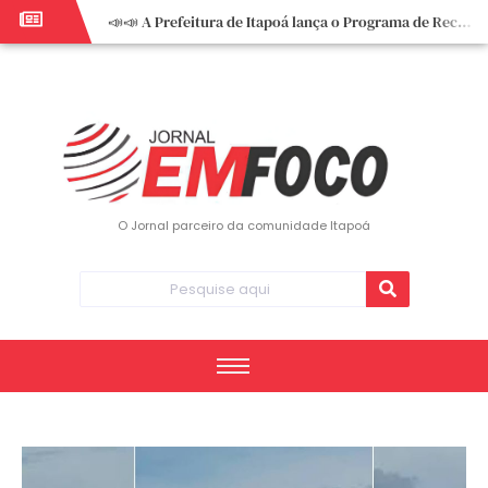
📣📣 A Prefeitura de Itapoá lança o Programa de Recuperação Fiscal (REFIS).
📢 Empreendedor do turismo, esta oportunidade é para você! Itapoá – SC.
🏍️ 3º Itapoá Moto Fest reúne apaixonados por duas rodas neste sábado
✨ A CDL de Itapoá convida você para o 8º Encontro de Mulheres Empreendedoras ✨
Workshop sobre atendimento encantador inspira empreendedores em Itapoá
Workshop “Modelo Disney de Encantar Clientes” foi um verdadeiro sucesso em Itapoá
Votação dos Concursos de Natal segue aberta até 20 de dezembro
O Jornal parceiro da comunidade Itapoá
Você sabe o que é eritema? UBS do Paese orienta comunidade sobre sinais e cuidados
Vigilância Epidemiológica monitora mortes causadas pela dengue e alerta para aumento de casos
Vice-prefeito assume Prefeitura de Itapoá durante ausência do titular