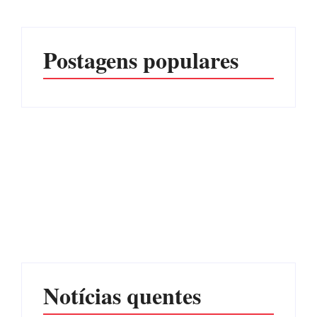
Postagens populares
CONCESÃO DE LICENÇA
EDITAL – USUCAPIÃO
AMBIENTAL DE
EXTRAJUDICIAL
OPERAÇÃO Nº 064/2026
Por
Márcia Tavares
Por
Márcia Tavares
Notícias quentes