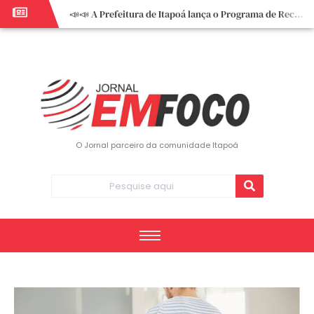
📣📣 A Prefeitura de Itapoá lança o Programa de Recuperação Fiscal (REFIS).
📢 Empreendedor do turismo, esta oportunidade é para você! Itapoá – SC.
🏍️ 3º Itapoá Moto Fest reúne apaixonados por duas rodas neste sábado
✨ A CDL de Itapoá convida você para o 8º Encontro de Mulheres Empreendedoras ✨
Workshop sobre atendimento encantador inspira empreendedores em Itapoá
Workshop “Modelo Disney de Encantar Clientes” foi um verdadeiro sucesso em Itapoá
Votação dos Concursos de Natal segue aberta até 20 de dezembro
O Jornal parceiro da comunidade Itapoá
Você sabe o que é eritema? UBS do Paese orienta comunidade sobre sinais e cuidados
Vigilância Epidemiológica monitora mortes causadas pela dengue e alerta para aumento de casos
Vice-prefeito assume Prefeitura de Itapoá durante ausência do titular