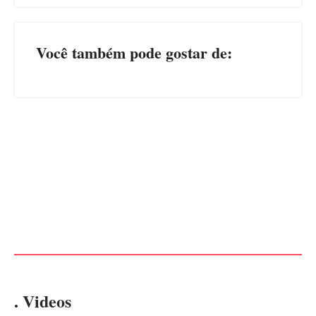
Você também pode gostar de:
CONCESÃO DE LICENÇA
EDITAL – USUCAPIÃO
AMBIENTAL DE
EXTRAJUDICIAL
OPERAÇÃO Nº 064/2026
Por
Márcia Tavares
Por
Márcia Tavares
. Videos