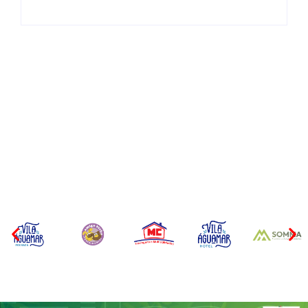
Operação da Polícia Civil
Itapoá abre oficialmente o
desarticula esquema de
Surf Festival nesta quinta-
tráfico de aves silvestres em
feira (6) no Mercado
Joinville e Garuva
Municipal
Por
Márcia Tavares
Por
Márcia Tavares