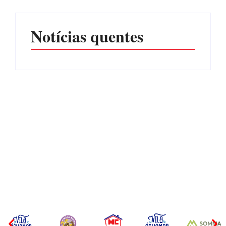
Notícias quentes
Operação da Polícia Civil
Itapoá abre oficialmente o
desarticula esquema de
Surf Festival nesta quinta-
tráfico de aves silvestres em
feira (6) no Mercado
Joinville e Garuva
Municipal
Por
Márcia Tavares
Por
Márcia Tavares