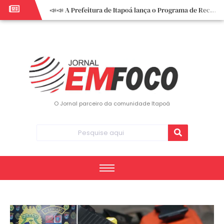
📣📣 A Prefeitura de Itapoá lança o Programa de Recuperação Fiscal (REFIS).
📢 Empreendedor do turismo, esta oportunidade é para você! Itapoá – SC.
🏍️ 3º Itapoá Moto Fest reúne apaixonados por duas rodas neste sábado
✨ A CDL de Itapoá convida você para o 8º Encontro de Mulheres Empreendedoras ✨
Workshop sobre atendimento encantador inspira empreendedores em Itapoá
Workshop “Modelo Disney de Encantar Clientes” foi um verdadeiro sucesso em Itapoá
Votação dos Concursos de Natal segue aberta até 20 de dezembro
O Jornal parceiro da comunidade Itapoá
Você sabe o que é eritema? UBS do Paese orienta comunidade sobre sinais e cuidados
Vigilância Epidemiológica monitora mortes causadas pela dengue e alerta para aumento de casos
Vice-prefeito assume Prefeitura de Itapoá durante ausência do titular