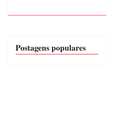
Postagens populares
CONCESÃO DE LICENÇA
EDITAL – USUCAPIÃO
AMBIENTAL DE
EXTRAJUDICIAL
OPERAÇÃO Nº 064/2026
Por
Márcia Tavares
Por
Márcia Tavares