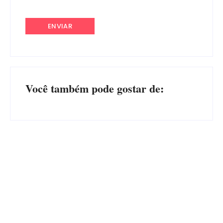
Você também pode gostar de:
CONCESÃO DE LICENÇA
EDITAL – USUCAPIÃO
AMBIENTAL DE
EXTRAJUDICIAL
OPERAÇÃO Nº 064/2026
Por
Márcia Tavares
Por
Márcia Tavares