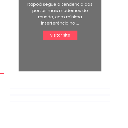
Itapoá segue a tendência dos
portos mais modernos do
mundo, com mínima
interferência no ...
Visitar site