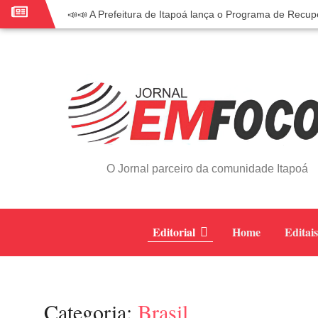
📣📣 A Prefeitura de Itapoá lança o Programa de Recup
📢 Empreendedor do turismo, esta oportunidade é para
🏍️ 3º Itapoá Moto Fest reúne apaixonados por duas r
✨ A CDL de Itapoá convida você para o 8º Encontro 
Workshop sobre atendimento encantador inspira empr
Workshop “Modelo Disney de Encantar Clientes” foi um
Votação dos Concursos de Natal segue aberta até 20 
Você sabe o que é eritema? UBS do Paese orienta com
O Jornal parceiro da comunidade Itapoá
Vigilância Epidemiológica monitora mortes causadas p
Vice-prefeito assume Prefeitura de Itapoá durante ausên
Editorial
Home
Editais
Categoria:
Brasil