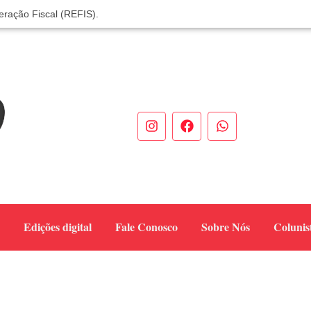
eração Fiscal (REFIS).
 você! Itapoá – SC.
odas neste sábado
de Mulheres Empreendedoras ✨
eendedores em Itapoá
 verdadeiro sucesso em Itapoá
de dezembro
unidade sobre sinais e cuidados
ela dengue e alerta para aumento de casos
cia do titular
Edições digital
Fale Conosco
Sobre Nós
Colunis