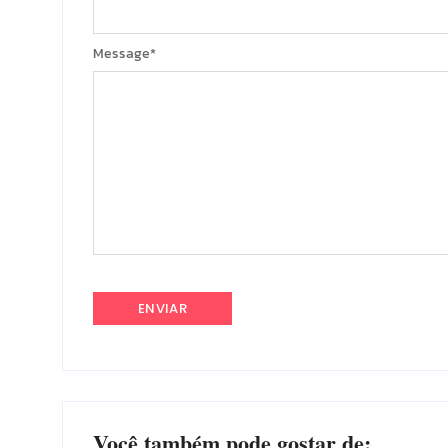
Message
*
Você também pode gostar de: