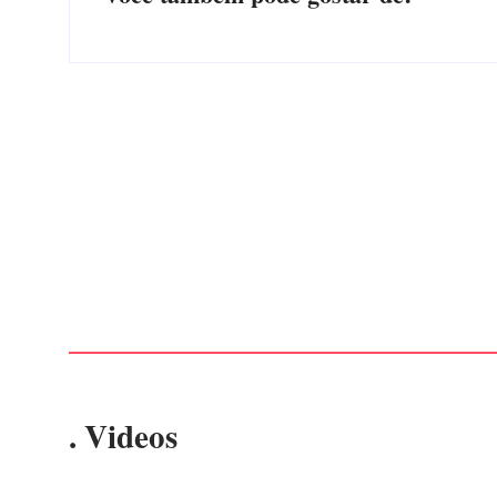
Advogados abandonam júri no meio da sessão em
Itapoá, e MPSC cobra mais de R$ 120 mil por
prejuízos
Por
Márcia Tavares
-
7 de agosto de 2026
. Videos