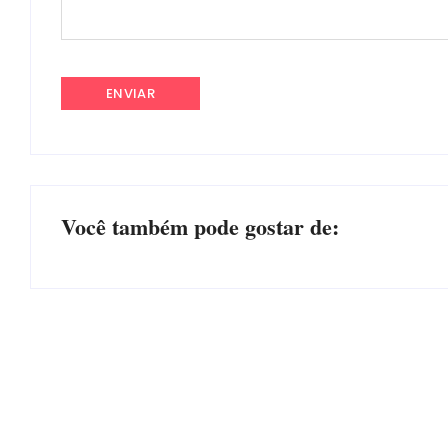
Você também pode gostar de:
CONCESÃO DE LICENÇA AMBIENTAL DE
OPERAÇÃO Nº 064/2026