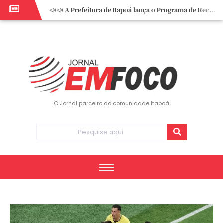
📣📣 A Prefeitura de Itapoá lança o Programa de Recuperação Fiscal (REFIS).
📢 Empreendedor do turismo, esta oportunidade é para você! Itapoá – SC.
🏍️ 3º Itapoá Moto Fest reúne apaixonados por duas rodas neste sábado
✨ A CDL de Itapoá convida você para o 8º Encontro de Mulheres Empreendedoras ✨
Workshop sobre atendimento encantador inspira empreendedores em Itapoá
Workshop “Modelo Disney de Encantar Clientes” foi um verdadeiro sucesso em Itapoá
Votação dos Concursos de Natal segue aberta até 20 de dezembro
O Jornal parceiro da comunidade Itapoá
Você sabe o que é eritema? UBS do Paese orienta comunidade sobre sinais e cuidados
Vigilância Epidemiológica monitora mortes causadas pela dengue e alerta para aumento de casos
Vice-prefeito assume Prefeitura de Itapoá durante ausência do titular