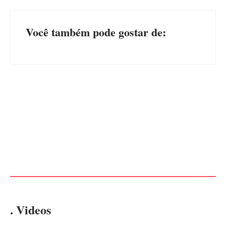
Você também pode gostar de:
Operação da Polícia Civil
Itapoá abre oficialmente o
desarticula esquema de
Surf Festival nesta quinta-
tráfico de aves silvestres em
feira (6) no Mercado
Joinville e Garuva
Municipal
Por
Márcia Tavares
Por
Márcia Tavares
. Videos