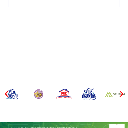
Itapoá terá curso para
Filhote de tubarão é
formação de guarda-vidas
encontrado morto em praia
voluntários para a
de São Francisco do Sul
temporada de verão
Por
Márcia Tavares
Por
Márcia Tavares