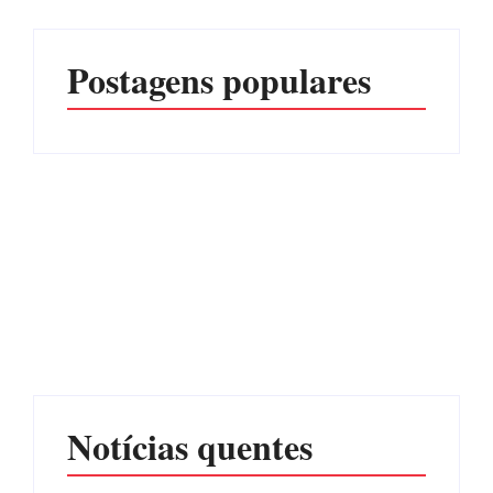
Postagens populares
Operação da Polícia Civil
Itapoá abre oficialmente o
desarticula esquema de
Surf Festival nesta quinta-
tráfico de aves silvestres em
feira (6) no Mercado
Joinville e Garuva
Municipal
Por
Márcia Tavares
Por
Márcia Tavares
Notícias quentes