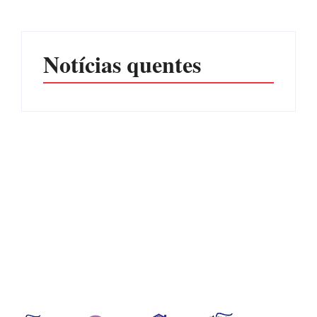
Por
Márcia Tavares
Por
Márcia Tavares
Notícias quentes
Itapoá terá curso para
Filhote de tubarão é
formação de guarda-vidas
encontrado morto em praia
voluntários para a
de São Francisco do Sul
temporada de verão
Por
Márcia Tavares
Por
Márcia Tavares