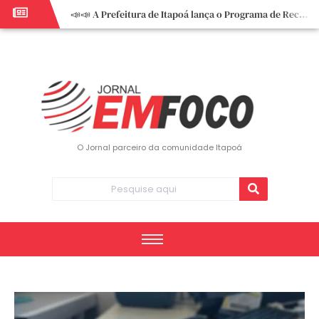
📣📣 A Prefeitura de Itapoá lança o Programa de Recuperação Fiscal (REFIS).
📢 Empreendedor do turismo, esta oportunidade é para você! Itapoá – SC.
🏍️ 3º Itapoá Moto Fest reúne apaixonados por duas rodas neste sábado
✨ A CDL de Itapoá convida você para o 8º Encontro de Mulheres Empreendedoras ✨
Workshop sobre atendimento encantador inspira empreendedores em Itapoá
Workshop “Modelo Disney de Encantar Clientes” foi um verdadeiro sucesso em Itapoá
Votação dos Concursos de Natal segue aberta até 20 de dezembro
O Jornal parceiro da comunidade Itapoá
Você sabe o que é eritema? UBS do Paese orienta comunidade sobre sinais e cuidados
Vigilância Epidemiológica monitora mortes causadas pela dengue e alerta para aumento de casos
Vice-prefeito assume Prefeitura de Itapoá durante ausência do titular