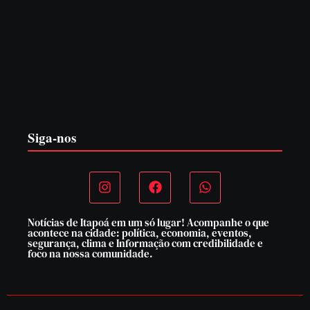
Itapoá abre oficialmente o Surf Festival nesta quinta-feira
(6) no Mercado Municipal
5 de agosto de 2026
Siga-nos
Notícias de Itapoá em um só lugar! Acompanhe o que
acontece na cidade: política, economia, eventos,
segurança, clima e Informação com credibilidade e
foco na nossa comunidade.