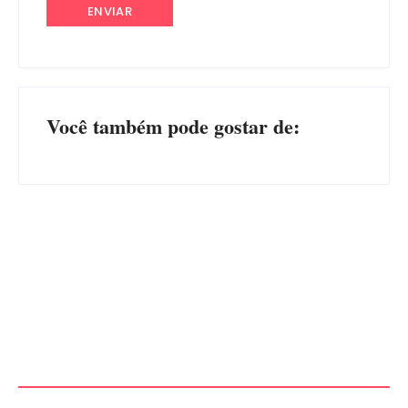
Você também pode gostar de:
Operação da Polícia Civil
Itapoá abre oficialmente o
desarticula esquema de
Surf Festival nesta quinta-
tráfico de aves silvestres em
feira (6) no Mercado
Joinville e Garuva
Municipal
Por
Márcia Tavares
Por
Márcia Tavares