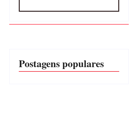
Postagens populares
Operação da Polícia Civil
Itapoá abre oficialmente o
desarticula esquema de
Surf Festival nesta quinta-
tráfico de aves silvestres em
feira (6) no Mercado
Joinville e Garuva
Municipal