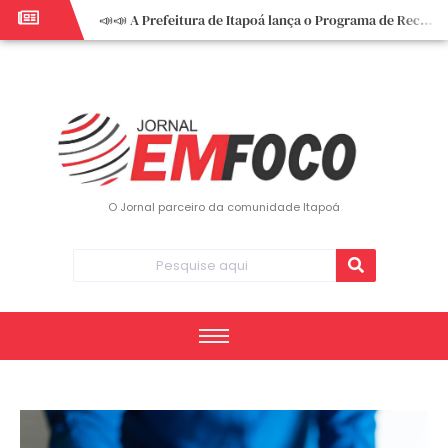
📣📣 A Prefeitura de Itapoá lança o Programa de Recuperação Fiscal (REFIS).
📢 Empreendedor do turismo, esta oportunidade é para você! Itapoá – SC.
🏍️ 3º Itapoá Moto Fest reúne apaixonados por duas rodas neste sábado
✨ A CDL de Itapoá convida você para o 8º Encontro de Mulheres Empreendedoras ✨
Workshop sobre atendimento encantador inspira empreendedores em Itapoá
Workshop “Modelo Disney de Encantar Clientes” foi um verdadeiro sucesso em Itapoá
Votação dos Concursos de Natal segue aberta até 20 de dezembro
O Jornal parceiro da comunidade Itapoá
Você sabe o que é eritema? UBS do Paese orienta comunidade sobre sinais e cuidados
Vigilância Epidemiológica monitora mortes causadas pela dengue e alerta para aumento de casos
Vice-prefeito assume Prefeitura de Itapoá durante ausência do titular