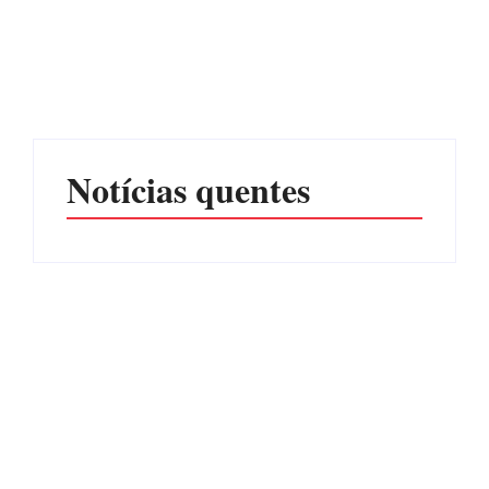
CONCESÃO DE LICENÇA
EDITAL – USUCAPIÃO
AMBIENTAL DE
EXTRAJUDICIAL
OPERAÇÃO Nº 064/2026
Por
Márcia Tavares
Por
Márcia Tavares
Notícias quentes
Operação da Polícia Civil
Itapoá abre oficialmente o
desarticula esquema de
Surf Festival nesta quinta-
tráfico de aves silvestres em
feira (6) no Mercado
Joinville e Garuva
Municipal
Por
Márcia Tavares
Por
Márcia Tavares