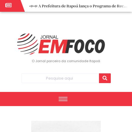
📣📣 A Prefeitura de Itapoá lança o Programa de Recuperação Fiscal (REFIS).
📢 Empreendedor do turismo, esta oportunidade é para você! Itapoá – SC.
🏍️ 3º Itapoá Moto Fest reúne apaixonados por duas rodas neste sábado
✨ A CDL de Itapoá convida você para o 8º Encontro de Mulheres Empreendedoras ✨
Workshop sobre atendimento encantador inspira empreendedores em Itapoá
Workshop “Modelo Disney de Encantar Clientes” foi um verdadeiro sucesso em Itapoá
Votação dos Concursos de Natal segue aberta até 20 de dezembro
O Jornal parceiro da comunidade Itapoá
Você sabe o que é eritema? UBS do Paese orienta comunidade sobre sinais e cuidados
Vigilância Epidemiológica monitora mortes causadas pela dengue e alerta para aumento de casos
Vice-prefeito assume Prefeitura de Itapoá durante ausência do titular