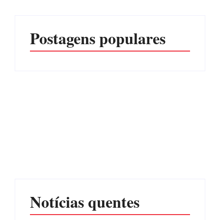
Postagens populares
Operação da Polícia Civil
CONCESÃO DE LICENÇA
desarticula esquema de
AMBIENTAL DE
tráfico de aves silvestres em
OPERAÇÃO Nº 064/2026
Joinville e Garuva
Por
Márcia Tavares
Por
Márcia Tavares
Notícias quentes