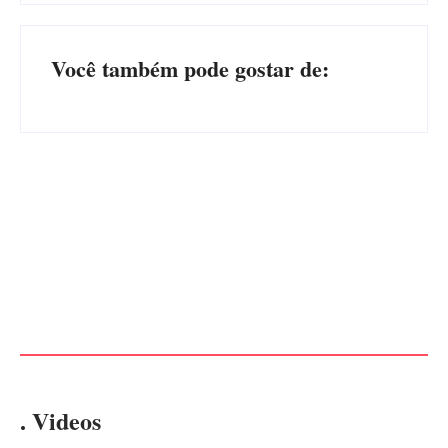
Você também pode gostar de:
Operação da Polícia Civil
CONCESÃO DE LICENÇA
desarticula esquema de
AMBIENTAL DE
tráfico de aves silvestres em
OPERAÇÃO Nº 064/2026
Joinville e Garuva
Por
Márcia Tavares
Por
Márcia Tavares
. Videos