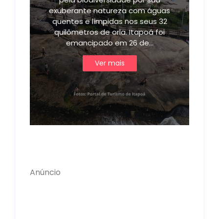
exuberante natureza com águas
quentes e límpidas nos seus 32
quilômetros de orla. Itapoá foi
emancipado em 26 de…
Ver mais
Anúncio