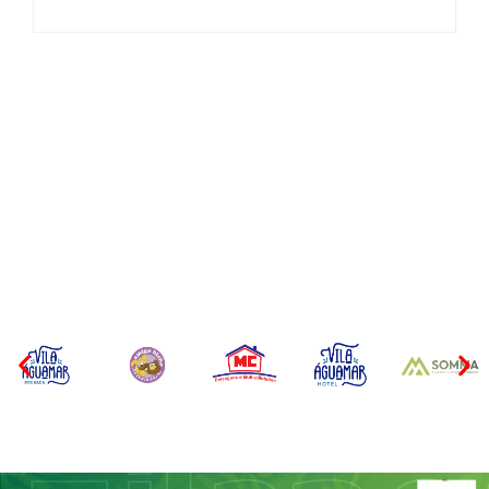
Itapoá abre oficialmente o
Surf Festival nesta quinta-
Filhote de tubarão é
feira (6) no Mercado
encontrado morto em praia
Municipal
de São Francisco do Sul
Por
Márcia Tavares
Por
Márcia Tavares