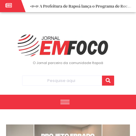
📣📣 A Prefeitura de Itapoá lança o Programa de Recuperação Fiscal (REFIS).
📢 Empreendedor do turismo, esta oportunidade é para você! Itapoá – SC.
🏍️ 3º Itapoá Moto Fest reúne apaixonados por duas rodas neste sábado
✨ A CDL de Itapoá convida você para o 8º Encontro de Mulheres Empreendedoras ✨
Workshop sobre atendimento encantador inspira empreendedores em Itapoá
Workshop “Modelo Disney de Encantar Clientes” foi um verdadeiro sucesso em Itapoá
Votação dos Concursos de Natal segue aberta até 20 de dezembro
O Jornal parceiro da comunidade Itapoá
Você sabe o que é eritema? UBS do Paese orienta comunidade sobre sinais e cuidados
Vigilância Epidemiológica monitora mortes causadas pela dengue e alerta para aumento de casos
Vice-prefeito assume Prefeitura de Itapoá durante ausência do titular