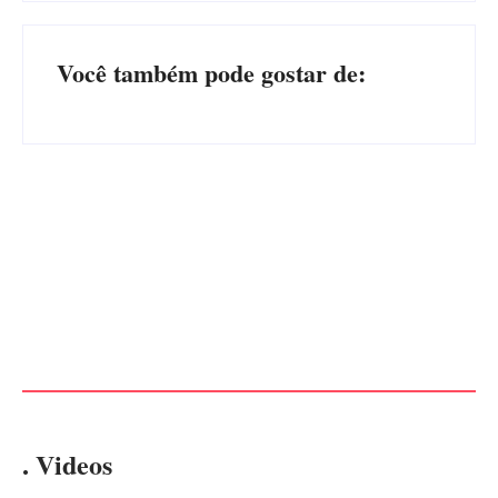
Você também pode gostar de:
PF PRENDE MULHER POR
EXPLORAÇÃO SEXUAL
EDITAL – USUCAPIÃO
EM ITAPOÁ
EXTRAJUDICIAL
Por
Márcia Tavares
Por
Márcia Tavares
. Videos