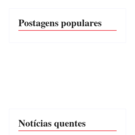
Postagens populares
PF PRENDE MULHER
POR EXPLORAÇÃO
EDITAL – USUCAPIÃO
SEXUAL EM ITAPOÁ
EXTRAJUDICIAL
Por
Márcia Tavares
Por
Márcia Tavares
Notícias quentes