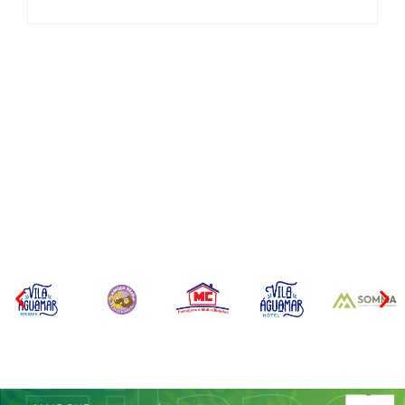
Operação da Polícia Civil
CONCESÃO DE LICENÇA
desarticula esquema de
AMBIENTAL DE
tráfico de aves silvestres em
OPERAÇÃO Nº 064/2026
Joinville e Garuva
Por
Márcia Tavares
Por
Márcia Tavares