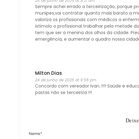
25 de junho de 2025 at 9:21 am
Sempre achei errado a terceirização, porque pr
munipes,vai contratar quanto mais barato a mã
valoriza os profissionais com médicos a enfer
istimolo o profissional trabalhar pela metade 
tem que ser a menina dos olhos da cidade. Pr
emergência, e aumentar o quadro nossa cidad
Milton Dias
24 de junho de 2025 at 9:58 pm
Concordo com vereador Ivan..!!!! Saúde e educa
pastas não se terceiriza !!!
Deixe
Name
*