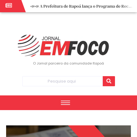
📣📣 A Prefeitura de Itapoá lança o Programa de Recuperação Fiscal (REFIS).
📢 Empreendedor do turismo, esta oportunidade é para você! Itapoá – SC.
🏍️ 3º Itapoá Moto Fest reúne apaixonados por duas rodas neste sábado
✨ A CDL de Itapoá convida você para o 8º Encontro de Mulheres Empreendedoras ✨
Workshop sobre atendimento encantador inspira empreendedores em Itapoá
Workshop “Modelo Disney de Encantar Clientes” foi um verdadeiro sucesso em Itapoá
Votação dos Concursos de Natal segue aberta até 20 de dezembro
O Jornal parceiro da comunidade Itapoá
Você sabe o que é eritema? UBS do Paese orienta comunidade sobre sinais e cuidados
Vigilância Epidemiológica monitora mortes causadas pela dengue e alerta para aumento de casos
Vice-prefeito assume Prefeitura de Itapoá durante ausência do titular