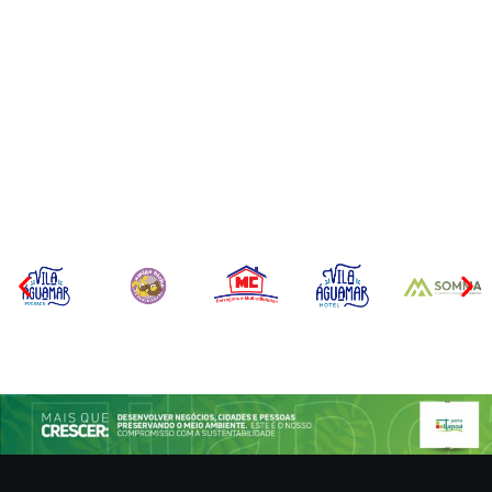
CONCESÃO DE LICENÇA
EDITAL – USUCAPIÃO
AMBIENTAL DE
EXTRAJUDICIAL
OPERAÇÃO Nº 064/2026
Por
Márcia Tavares
Por
Márcia Tavares