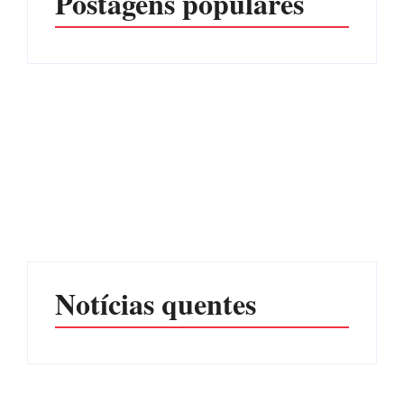
Postagens populares
Advogados abandonam
júri no meio da sessão em
Itapoá, e MPSC cobra mais
PF PRENDE MULHER
de R$ 120 mil por
POR EXPLORAÇÃO
prejuízos
SEXUAL EM ITAPOÁ
Por
Márcia Tavares
Por
Márcia Tavares
Notícias quentes