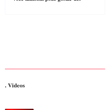
Advogados abandonam júri
no meio da sessão em
PF PRENDE MULHER POR
Itapoá, e MPSC cobra mais
EXPLORAÇÃO SEXUAL
de R$ 120 mil por prejuízos
EM ITAPOÁ
Por
Márcia Tavares
Por
Márcia Tavares
. Videos