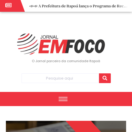
📣📣 A Prefeitura de Itapoá lança o Programa de Recuperação Fiscal (REFIS).
📢 Empreendedor do turismo, esta oportunidade é para você! Itapoá – SC.
🏍️ 3º Itapoá Moto Fest reúne apaixonados por duas rodas neste sábado
✨ A CDL de Itapoá convida você para o 8º Encontro de Mulheres Empreendedoras ✨
Workshop sobre atendimento encantador inspira empreendedores em Itapoá
Workshop “Modelo Disney de Encantar Clientes” foi um verdadeiro sucesso em Itapoá
Votação dos Concursos de Natal segue aberta até 20 de dezembro
O Jornal parceiro da comunidade Itapoá
Você sabe o que é eritema? UBS do Paese orienta comunidade sobre sinais e cuidados
Vigilância Epidemiológica monitora mortes causadas pela dengue e alerta para aumento de casos
Vice-prefeito assume Prefeitura de Itapoá durante ausência do titular