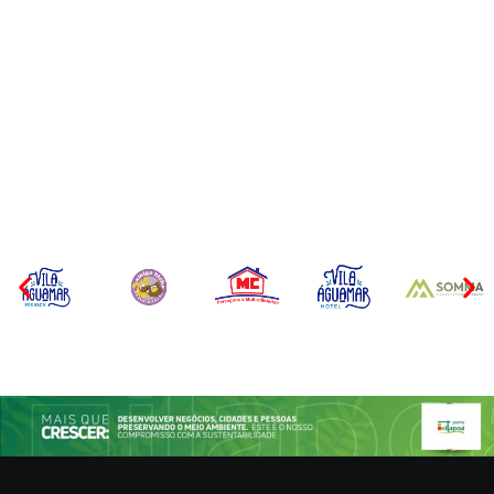
CONCESÃO DE LICENÇA
EDITAL – USUCAPIÃO
AMBIENTAL DE
EXTRAJUDICIAL
OPERAÇÃO Nº 064/2026
Por
Márcia Tavares
Por
Márcia Tavares