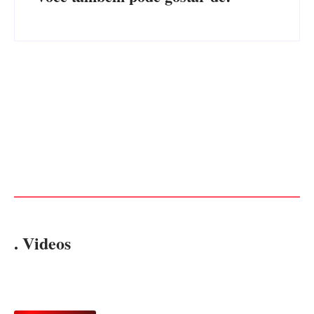
Advogados abandonam júri
no meio da sessão em
PF PRENDE MULHER POR
Itapoá, e MPSC cobra mais
EXPLORAÇÃO SEXUAL
de R$ 120 mil por prejuízos
EM ITAPOÁ
Por
Márcia Tavares
Por
Márcia Tavares
. Videos