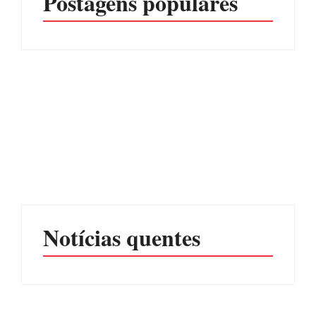
Postagens populares
Advogados abandonam
júri no meio da sessão em
Itapoá, e MPSC cobra mais
PF PRENDE MULHER
de R$ 120 mil por
POR EXPLORAÇÃO
prejuízos
SEXUAL EM ITAPOÁ
Por
Márcia Tavares
Por
Márcia Tavares
Notícias quentes