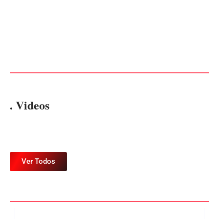
Advogados abandonam júri
no meio da sessão em
PF PRENDE MULHER POR
Itapoá, e MPSC cobra mais
EXPLORAÇÃO SEXUAL
de R$ 120 mil por prejuízos
EM ITAPOÁ
Por
Márcia Tavares
Por
Márcia Tavares
. Videos
Ver Todos