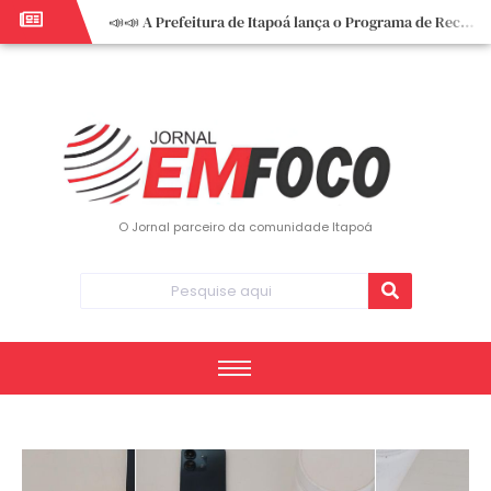
📣📣 A Prefeitura de Itapoá lança o Programa de Recuperação Fiscal (REFIS).
📢 Empreendedor do turismo, esta oportunidade é para você! Itapoá – SC.
🏍️ 3º Itapoá Moto Fest reúne apaixonados por duas rodas neste sábado
✨ A CDL de Itapoá convida você para o 8º Encontro de Mulheres Empreendedoras ✨
Workshop sobre atendimento encantador inspira empreendedores em Itapoá
Workshop “Modelo Disney de Encantar Clientes” foi um verdadeiro sucesso em Itapoá
Votação dos Concursos de Natal segue aberta até 20 de dezembro
O Jornal parceiro da comunidade Itapoá
Você sabe o que é eritema? UBS do Paese orienta comunidade sobre sinais e cuidados
Vigilância Epidemiológica monitora mortes causadas pela dengue e alerta para aumento de casos
Vice-prefeito assume Prefeitura de Itapoá durante ausência do titular