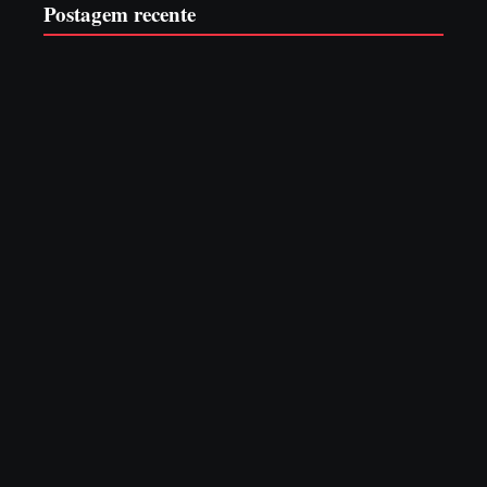
Postagem recente
Advogados abandonam júri no meio da sessão em Itapoá,
e MPSC cobra mais de R$ 120 mil por prejuízos
7 de agosto de 2026