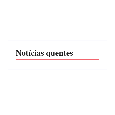
Advogados abandonam
júri no meio da sessão em
Itapoá, e MPSC cobra mais
PF PRENDE MULHER
de R$ 120 mil por
POR EXPLORAÇÃO
prejuízos
SEXUAL EM ITAPOÁ
Por
Márcia Tavares
Por
Márcia Tavares
Notícias quentes
CONCESÃO DE LICENÇA
EDITAL – USUCAPIÃO
AMBIENTAL DE
EXTRAJUDICIAL
OPERAÇÃO Nº 064/2026