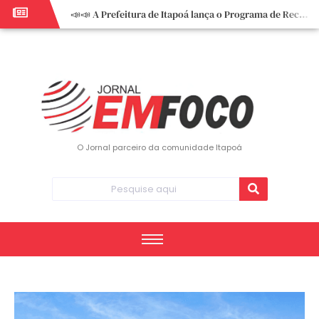
📣📣 A Prefeitura de Itapoá lança o Programa de Recuperação Fiscal (REFIS).
📢 Empreendedor do turismo, esta oportunidade é para você! Itapoá – SC.
🏍️ 3º Itapoá Moto Fest reúne apaixonados por duas rodas neste sábado
✨ A CDL de Itapoá convida você para o 8º Encontro de Mulheres Empreendedoras ✨
Workshop sobre atendimento encantador inspira empreendedores em Itapoá
Workshop “Modelo Disney de Encantar Clientes” foi um verdadeiro sucesso em Itapoá
Votação dos Concursos de Natal segue aberta até 20 de dezembro
O Jornal parceiro da comunidade Itapoá
Você sabe o que é eritema? UBS do Paese orienta comunidade sobre sinais e cuidados
Vigilância Epidemiológica monitora mortes causadas pela dengue e alerta para aumento de casos
Vice-prefeito assume Prefeitura de Itapoá durante ausência do titular