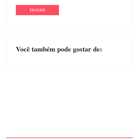
Você também pode gostar de:
Advogados abandonam júri
no meio da sessão em
PF PRENDE MULHER POR
Itapoá, e MPSC cobra mais
EXPLORAÇÃO SEXUAL
de R$ 120 mil por prejuízos
EM ITAPOÁ
Por
Márcia Tavares
Por
Márcia Tavares