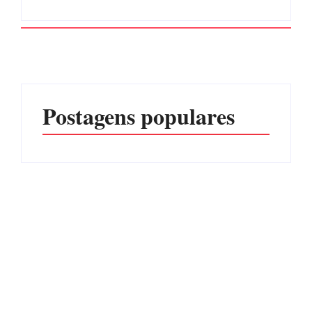
Postagens populares
Advogados abandonam
júri no meio da sessão em
Itapoá, e MPSC cobra mais
PF PRENDE MULHER
de R$ 120 mil por
POR EXPLORAÇÃO
prejuízos
SEXUAL EM ITAPOÁ
Por
Márcia Tavares
Por
Márcia Tavares