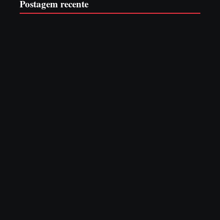
Postagem recente
EDITAL – USUCAPIÃO EXTRAJUDICIAL
6 de agosto de 2026