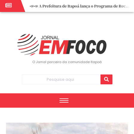
📣📣 A Prefeitura de Itapoá lança o Programa de Recuperação Fiscal (REFIS).
📢 Empreendedor do turismo, esta oportunidade é para você! Itapoá – SC.
🏍️ 3º Itapoá Moto Fest reúne apaixonados por duas rodas neste sábado
✨ A CDL de Itapoá convida você para o 8º Encontro de Mulheres Empreendedoras ✨
Workshop sobre atendimento encantador inspira empreendedores em Itapoá
Workshop “Modelo Disney de Encantar Clientes” foi um verdadeiro sucesso em Itapoá
Votação dos Concursos de Natal segue aberta até 20 de dezembro
O Jornal parceiro da comunidade Itapoá
Você sabe o que é eritema? UBS do Paese orienta comunidade sobre sinais e cuidados
Vigilância Epidemiológica monitora mortes causadas pela dengue e alerta para aumento de casos
Vice-prefeito assume Prefeitura de Itapoá durante ausência do titular