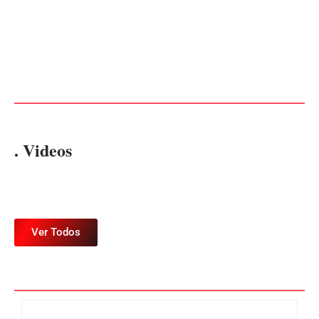
CONCESÃO DE LICENÇA
EDITAL – USUCAPIÃO
AMBIENTAL DE
EXTRAJUDICIAL
OPERAÇÃO Nº 064/2026
Por
Márcia Tavares
Por
Márcia Tavares
. Videos
Ver Todos