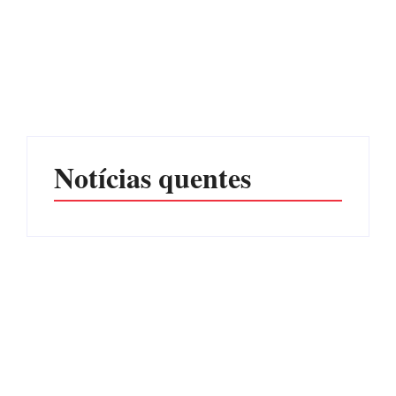
CONCESÃO DE LICENÇA
EDITAL – USUCAPIÃO
AMBIENTAL DE
EXTRAJUDICIAL
OPERAÇÃO Nº 064/2026
Por
Márcia Tavares
Por
Márcia Tavares
Notícias quentes
Operação da Polícia Civil
Itapoá abre oficialmente o
desarticula esquema de
Surf Festival nesta quinta-
tráfico de aves silvestres em
feira (6) no Mercado
Joinville e Garuva
Municipal