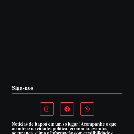
CONCESÃO DE LICENÇA AMBIENTAL DE
OPERAÇÃO Nº 064/2026
6 de agosto de 2026
Siga-nos
Notícias de Itapoá em um só lugar! Acompanhe o que
acontece na cidade: política, economia, eventos,
segurança, clima e Informação com credibilidade e