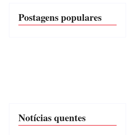
Postagens populares
Advogados abandonam
júri no meio da sessão em
Itapoá, e MPSC cobra mais
PF PRENDE MULHER
de R$ 120 mil por
POR EXPLORAÇÃO
prejuízos
SEXUAL EM ITAPOÁ
Por
Márcia Tavares
Por
Márcia Tavares
Notícias quentes