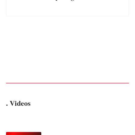
Advogados abandonam júri
no meio da sessão em
PF PRENDE MULHER POR
Itapoá, e MPSC cobra mais
EXPLORAÇÃO SEXUAL
de R$ 120 mil por prejuízos
EM ITAPOÁ
Por
Márcia Tavares
Por
Márcia Tavares
. Videos