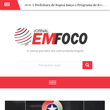
📣📣 A Prefeitura de Itapoá lança o Programa de Recuperação Fiscal (REFIS).
📢 Empreendedor do turismo, esta oportunidade é para você! Itapoá – SC.
🏍️ 3º Itapoá Moto Fest reúne apaixonados por duas rodas neste sábado
✨ A CDL de Itapoá convida você para o 8º Encontro de Mulheres Empreendedoras ✨
Workshop sobre atendimento encantador inspira empreendedores em Itapoá
Workshop “Modelo Disney de Encantar Clientes” foi um verdadeiro sucesso em Itapoá
Votação dos Concursos de Natal segue aberta até 20 de dezembro
O Jornal parceiro da comunidade Itapoá
Você sabe o que é eritema? UBS do Paese orienta comunidade sobre sinais e cuidados
Vigilância Epidemiológica monitora mortes causadas pela dengue e alerta para aumento de casos
Vice-prefeito assume Prefeitura de Itapoá durante ausência do titular