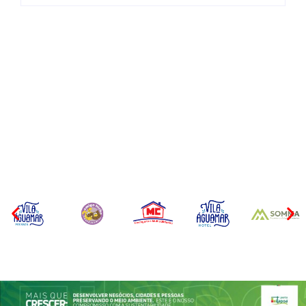
CONCESÃO DE LICENÇA
EDITAL – USUCAPIÃO
AMBIENTAL DE
EXTRAJUDICIAL
OPERAÇÃO Nº 064/2026
Por
Márcia Tavares
Por
Márcia Tavares