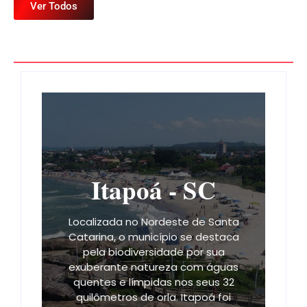
Ver Todos
Itapoá - SC
Localizada no Nordeste de Santa
Catarina, o município se destaca
pela biodiversidade por sua
exuberante natureza com águas
quentes e límpidas nos seus 32
quilômetros de orla. Itapoá foi