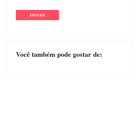
Você também pode gostar de:
Operação da Polícia Civil
CONCESÃO DE LICENÇA
desarticula esquema de
AMBIENTAL DE
tráfico de aves silvestres em
OPERAÇÃO Nº 064/2026
Joinville e Garuva
Por
Márcia Tavares
Por
Márcia Tavares