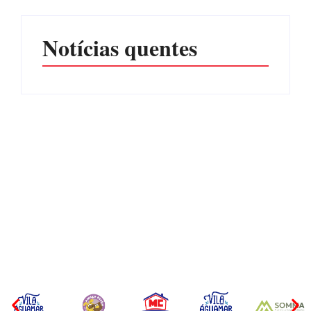
Notícias quentes
Itapoá abre oficialmente o
Surf Festival nesta quinta-
Filhote de tubarão é
feira (6) no Mercado
encontrado morto em praia
Municipal
de São Francisco do Sul
Por
Márcia Tavares
Por
Márcia Tavares