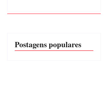
Postagens populares
Operação da Polícia Civil
CONCESÃO DE LICENÇA
desarticula esquema de
AMBIENTAL DE
tráfico de aves silvestres em
OPERAÇÃO Nº 064/2026
Joinville e Garuva
Por
Márcia Tavares
Por
Márcia Tavares