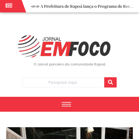
📣📣 A Prefeitura de Itapoá lança o Programa de Recuperação Fiscal (REFIS).
📢 Empreendedor do turismo, esta oportunidade é para você! Itapoá – SC.
🏍️ 3º Itapoá Moto Fest reúne apaixonados por duas rodas neste sábado
✨ A CDL de Itapoá convida você para o 8º Encontro de Mulheres Empreendedoras ✨
Workshop sobre atendimento encantador inspira empreendedores em Itapoá
Workshop “Modelo Disney de Encantar Clientes” foi um verdadeiro sucesso em Itapoá
Votação dos Concursos de Natal segue aberta até 20 de dezembro
O Jornal parceiro da comunidade Itapoá
Você sabe o que é eritema? UBS do Paese orienta comunidade sobre sinais e cuidados
Vigilância Epidemiológica monitora mortes causadas pela dengue e alerta para aumento de casos
Vice-prefeito assume Prefeitura de Itapoá durante ausência do titular