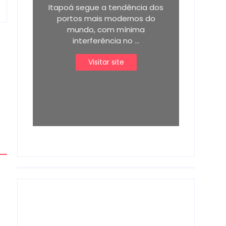
Itapoá segue a tendência dos
portos mais modernos do
mundo, com mínima
interferência no ...
Visitar site