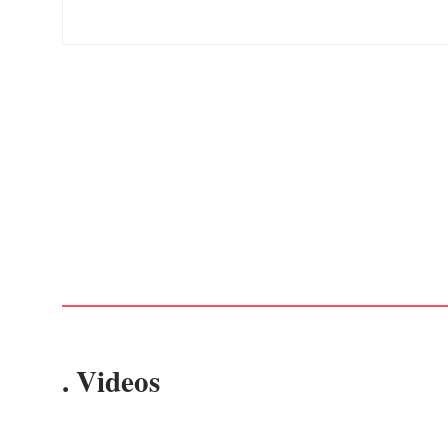
CONCESÃO DE LICENÇA AMBIENTAL DE
OPERAÇÃO Nº 064/2026
Por
Márcia Tavares
-
6 de agosto de 2026
. Videos