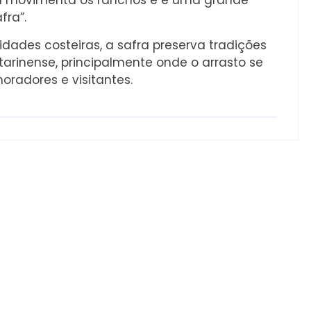
ia movimenta os ranchos e é uma grande
fra”.
ades costeiras, a safra preserva tradições
tarinense, principalmente onde o arrasto se
adores e visitantes.