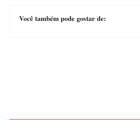
Você também pode gostar de:
PF PRENDE MULHER POR EXPLORAÇÃO
SEXUAL EM ITAPOÁ
Por
Márcia Tavares
-
7 de agosto de 2026