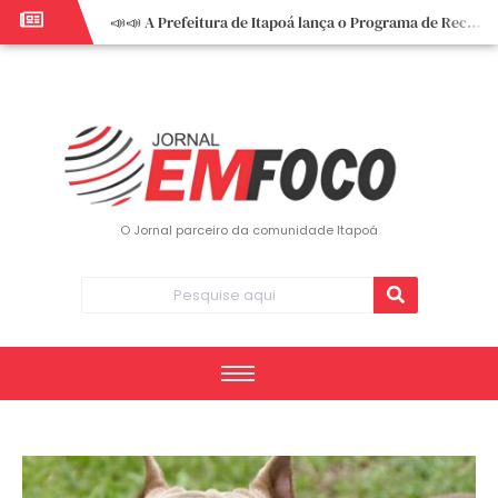
📣📣 A Prefeitura de Itapoá lança o Programa de Recuperação Fiscal (REFIS).
📢 Empreendedor do turismo, esta oportunidade é para você! Itapoá – SC.
🏍️ 3º Itapoá Moto Fest reúne apaixonados por duas rodas neste sábado
✨ A CDL de Itapoá convida você para o 8º Encontro de Mulheres Empreendedoras ✨
Workshop sobre atendimento encantador inspira empreendedores em Itapoá
Workshop “Modelo Disney de Encantar Clientes” foi um verdadeiro sucesso em Itapoá
Votação dos Concursos de Natal segue aberta até 20 de dezembro
O Jornal parceiro da comunidade Itapoá
Você sabe o que é eritema? UBS do Paese orienta comunidade sobre sinais e cuidados
Vigilância Epidemiológica monitora mortes causadas pela dengue e alerta para aumento de casos
Vice-prefeito assume Prefeitura de Itapoá durante ausência do titular