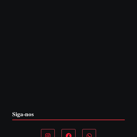
CONCESÃO DE LICENÇA AMBIENTAL DE
OPERAÇÃO Nº 064/2026
6 de agosto de 2026
Siga-nos