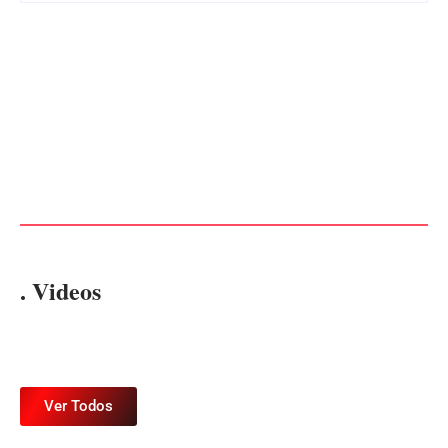
CONCESÃO DE LICENÇA
EDITAL – USUCAPIÃO
AMBIENTAL DE
EXTRAJUDICIAL
OPERAÇÃO Nº 064/2026
Por
Márcia Tavares
Por
Márcia Tavares
. Videos
Ver Todos