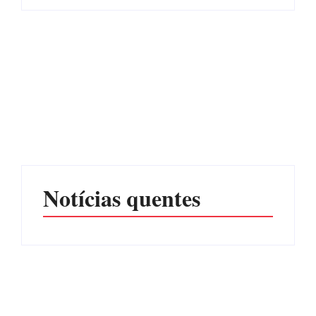
CONCESÃO DE LICENÇA
EDITAL – USUCAPIÃO
AMBIENTAL DE
EXTRAJUDICIAL
OPERAÇÃO Nº 064/2026
Por
Márcia Tavares
Por
Márcia Tavares
Notícias quentes