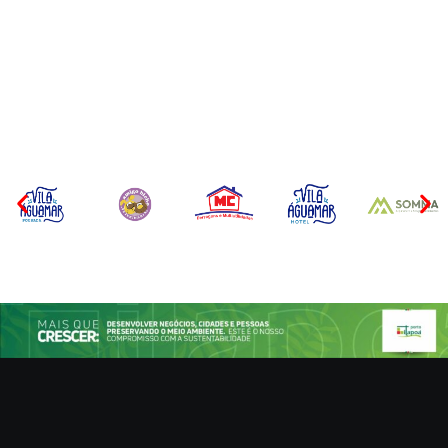
Operação da Polícia Civil
Itapoá abre oficialmente o
desarticula esquema de
Surf Festival nesta quinta-
tráfico de aves silvestres em
feira (6) no Mercado
Joinville e Garuva
Municipal
Por
Márcia Tavares
Por
Márcia Tavares