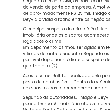
Segundo a Polícia Civil, os dois teriam 
da venda de parte da empresa. A motiv
de aproximadamente R$ 25 mil. Thiago 
Deyvid dividia a rotina entre os negócios
O principal suspeito do crime é Ralf Jun
imobiliária onde os disparos aconteceram.
logo após o crime.
Em depoimento, afirmou ter agido em le
vítimas durante o encontro. Segundo os
possível duplo homicídio, e o suspeito 
quarta-feira (2).
Após o crime, Ralf foi localizado pela 
posto de combustíveis. Dentro do veícul
em suas roupas e apreenderam uma pis
Segundo as autoridades, Thiago e Deyvi
pouco tempo. A imobiliária atuava na ve
Norte de Santa Catarina, entre elas Piça