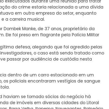
sido executados durante uma reunião para tratar
ação do crime estaria relacionada a uma dívida
atuava em outra empresa do setor, enquanto
 e a carreira musical.
ior Dombek Manke, de 37 anos, proprietário da
 Ele foi preso em flagrante pela Polícia Militar
gítima defesa, alegando que foi agredido pelas
 investigadores, o caso está sendo tratado como
deve passar por audiência de custódia nesta
polícia dentro de um carro estacionado em um
o, os policiais encontraram vestígios de sangue
tola.
d haviam se tornado sócios do negócio há
nda de imóveis em diversas cidades do Litoral
rras, Barra Velha, Itapema, Navegantes, Balneário