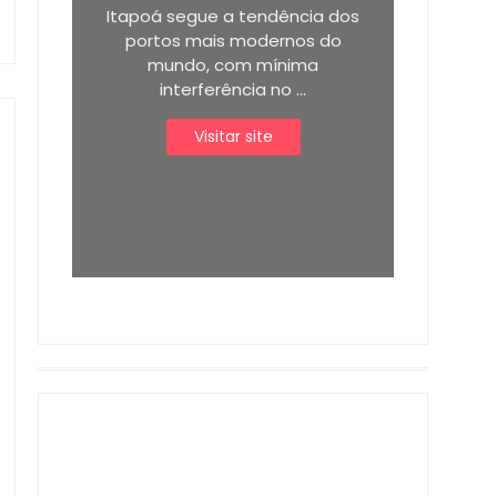
Itapoá segue a tendência dos
portos mais modernos do
mundo, com mínima
interferência no ...
Visitar site