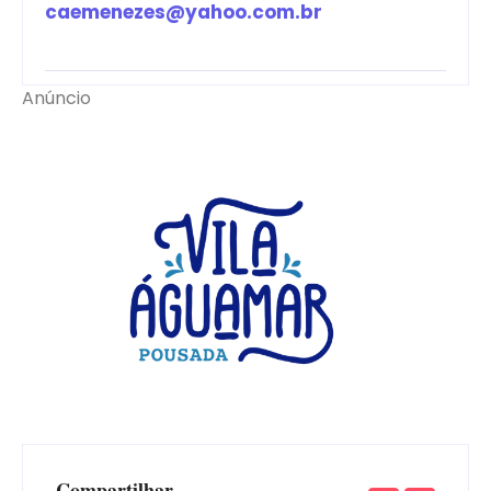
caemenezes@yahoo.com.br
Anúncio
Compartilhar