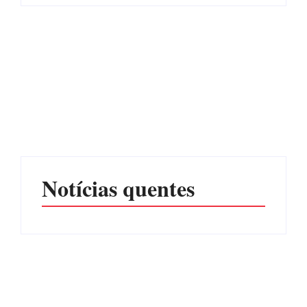
Advogados abandonam
júri no meio da sessão em
Itapoá, e MPSC cobra mais
PF PRENDE MULHER
de R$ 120 mil por
POR EXPLORAÇÃO
prejuízos
SEXUAL EM ITAPOÁ
Por
Márcia Tavares
Por
Márcia Tavares
Notícias quentes