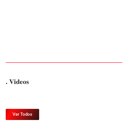
Advogados abandonam júri
no meio da sessão em
PF PRENDE MULHER POR
Itapoá, e MPSC cobra mais
EXPLORAÇÃO SEXUAL
de R$ 120 mil por prejuízos
EM ITAPOÁ
Por
Márcia Tavares
Por
Márcia Tavares
. Videos
Ver Todos