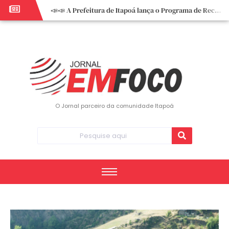
📣📣 A Prefeitura de Itapoá lança o Programa de Recuperação Fiscal (REFIS).
📢 Empreendedor do turismo, esta oportunidade é para você! Itapoá – SC.
🏍️ 3º Itapoá Moto Fest reúne apaixonados por duas rodas neste sábado
✨ A CDL de Itapoá convida você para o 8º Encontro de Mulheres Empreendedoras ✨
Workshop sobre atendimento encantador inspira empreendedores em Itapoá
Workshop “Modelo Disney de Encantar Clientes” foi um verdadeiro sucesso em Itapoá
Votação dos Concursos de Natal segue aberta até 20 de dezembro
O Jornal parceiro da comunidade Itapoá
Você sabe o que é eritema? UBS do Paese orienta comunidade sobre sinais e cuidados
Vigilância Epidemiológica monitora mortes causadas pela dengue e alerta para aumento de casos
Vice-prefeito assume Prefeitura de Itapoá durante ausência do titular