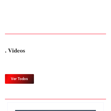
Operação da Polícia Civil
Itapoá abre oficialmente o
desarticula esquema de
Surf Festival nesta quinta-
tráfico de aves silvestres em
feira (6) no Mercado
Joinville e Garuva
Municipal
Por
Márcia Tavares
Por
Márcia Tavares
. Videos
Ver Todos