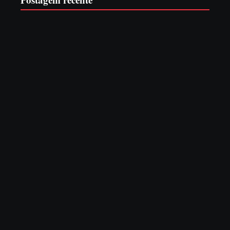
Operação da Polícia Civil desarticula esquema de tráfico
de aves silvestres em Joinville e Garuva
6 de agosto de 2026