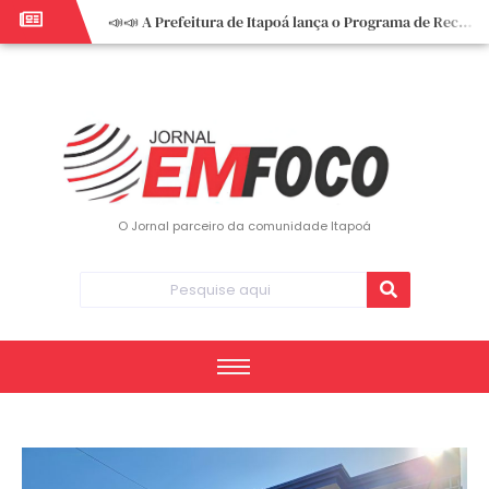
📣📣 A Prefeitura de Itapoá lança o Programa de Recuperação Fiscal (REFIS).
📢 Empreendedor do turismo, esta oportunidade é para você! Itapoá – SC.
🏍️ 3º Itapoá Moto Fest reúne apaixonados por duas rodas neste sábado
✨ A CDL de Itapoá convida você para o 8º Encontro de Mulheres Empreendedoras ✨
Workshop sobre atendimento encantador inspira empreendedores em Itapoá
Workshop “Modelo Disney de Encantar Clientes” foi um verdadeiro sucesso em Itapoá
Votação dos Concursos de Natal segue aberta até 20 de dezembro
O Jornal parceiro da comunidade Itapoá
Você sabe o que é eritema? UBS do Paese orienta comunidade sobre sinais e cuidados
Vigilância Epidemiológica monitora mortes causadas pela dengue e alerta para aumento de casos
Vice-prefeito assume Prefeitura de Itapoá durante ausência do titular