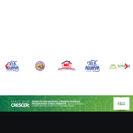
CONCESÃO DE LICENÇA
EDITAL – USUCAPIÃO
AMBIENTAL DE
EXTRAJUDICIAL
OPERAÇÃO Nº 064/2026
Por
Márcia Tavares
Por
Márcia Tavares