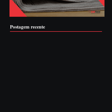
Postagem recente
Advogados abandonam júri no meio da sessão em Itapoá,
e MPSC cobra mais de R$ 120 mil por prejuízos