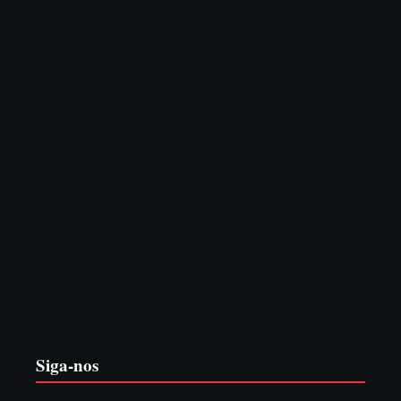
7 de agosto de 2026
PF PRENDE MULHER POR EXPLORAÇÃO
SEXUAL EM ITAPOÁ
7 de agosto de 2026
Siga-nos