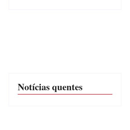
Advogados abandonam
júri no meio da sessão em
Itapoá, e MPSC cobra mais
PF PRENDE MULHER
de R$ 120 mil por
POR EXPLORAÇÃO
prejuízos
SEXUAL EM ITAPOÁ
Por
Márcia Tavares
Por
Márcia Tavares
Notícias quentes