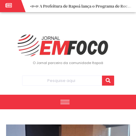
📣📣 A Prefeitura de Itapoá lança o Programa de Recuperação Fiscal (REFIS).
📢 Empreendedor do turismo, esta oportunidade é para você! Itapoá – SC.
🏍️ 3º Itapoá Moto Fest reúne apaixonados por duas rodas neste sábado
✨ A CDL de Itapoá convida você para o 8º Encontro de Mulheres Empreendedoras ✨
Workshop sobre atendimento encantador inspira empreendedores em Itapoá
Workshop “Modelo Disney de Encantar Clientes” foi um verdadeiro sucesso em Itapoá
Votação dos Concursos de Natal segue aberta até 20 de dezembro
O Jornal parceiro da comunidade Itapoá
Você sabe o que é eritema? UBS do Paese orienta comunidade sobre sinais e cuidados
Vigilância Epidemiológica monitora mortes causadas pela dengue e alerta para aumento de casos
Vice-prefeito assume Prefeitura de Itapoá durante ausência do titular