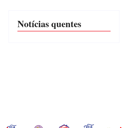
Notícias quentes
Operação da Polícia Civil
CONCESÃO DE LICENÇA
desarticula esquema de
AMBIENTAL DE
tráfico de aves silvestres em
OPERAÇÃO Nº 064/2026
Joinville e Garuva
Por
Márcia Tavares
Por
Márcia Tavares