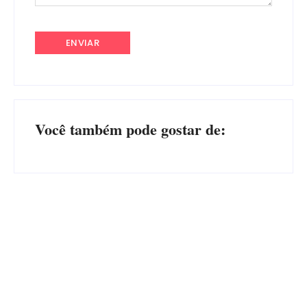
Você também pode gostar de:
PF PRENDE MULHER POR
EXPLORAÇÃO SEXUAL
EDITAL – USUCAPIÃO
EM ITAPOÁ
EXTRAJUDICIAL
Por
Márcia Tavares
Por
Márcia Tavares