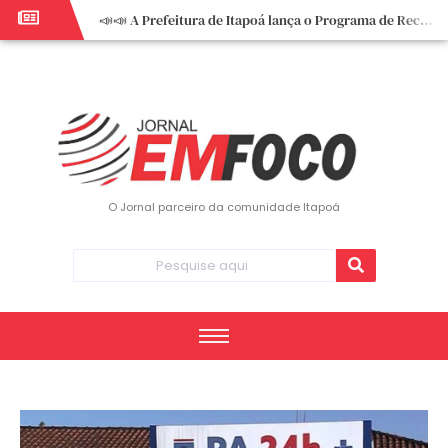
📣📣 A Prefeitura de Itapoá lança o Programa de Recuperação Fiscal (REFIS).
📢 Empreendedor do turismo, esta oportunidade é para você! Itapoá – SC.
🏍️ 3º Itapoá Moto Fest reúne apaixonados por duas rodas neste sábado
✨ A CDL de Itapoá convida você para o 8º Encontro de Mulheres Empreendedoras ✨
Workshop sobre atendimento encantador inspira empreendedores em Itapoá
Workshop “Modelo Disney de Encantar Clientes” foi um verdadeiro sucesso em Itapoá
Votação dos Concursos de Natal segue aberta até 20 de dezembro
O Jornal parceiro da comunidade Itapoá
Você sabe o que é eritema? UBS do Paese orienta comunidade sobre sinais e cuidados
Vigilância Epidemiológica monitora mortes causadas pela dengue e alerta para aumento de casos
Vice-prefeito assume Prefeitura de Itapoá durante ausência do titular