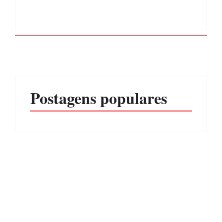
Postagens populares
PF PRENDE MULHER
POR EXPLORAÇÃO
EDITAL – USUCAPIÃO
SEXUAL EM ITAPOÁ
EXTRAJUDICIAL
Por
Márcia Tavares
Por
Márcia Tavares