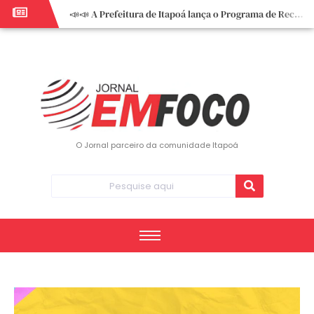
📣📣 A Prefeitura de Itapoá lança o Programa de Recuperação Fiscal (REFIS).
📢 Empreendedor do turismo, esta oportunidade é para você! Itapoá – SC.
🏍️ 3º Itapoá Moto Fest reúne apaixonados por duas rodas neste sábado
✨ A CDL de Itapoá convida você para o 8º Encontro de Mulheres Empreendedoras ✨
Workshop sobre atendimento encantador inspira empreendedores em Itapoá
Workshop “Modelo Disney de Encantar Clientes” foi um verdadeiro sucesso em Itapoá
Votação dos Concursos de Natal segue aberta até 20 de dezembro
O Jornal parceiro da comunidade Itapoá
Você sabe o que é eritema? UBS do Paese orienta comunidade sobre sinais e cuidados
Vigilância Epidemiológica monitora mortes causadas pela dengue e alerta para aumento de casos
Vice-prefeito assume Prefeitura de Itapoá durante ausência do titular