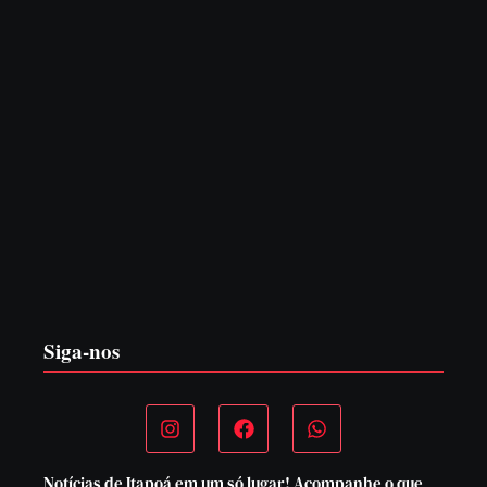
CONCESÃO DE LICENÇA AMBIENTAL DE
OPERAÇÃO Nº 064/2026
6 de agosto de 2026
Siga-nos
Notícias de Itapoá em um só lugar! Acompanhe o que