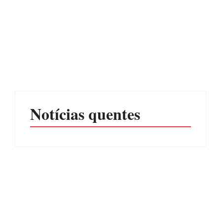
CONCESÃO DE LICENÇA
EDITAL – USUCAPIÃO
AMBIENTAL DE
EXTRAJUDICIAL
OPERAÇÃO Nº 064/2026
Por
Márcia Tavares
Por
Márcia Tavares
Notícias quentes
Operação da Polícia Civil
Itapoá abre oficialmente o
desarticula esquema de
Surf Festival nesta quinta-
tráfico de aves silvestres em
feira (6) no Mercado