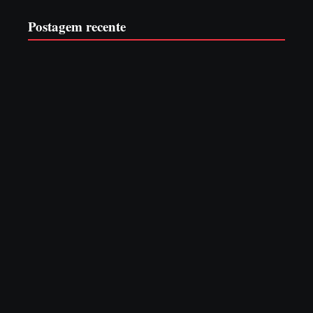
Postagem recente
EDITAL – USUCAPIÃO EXTRAJUDICIAL
6 de agosto de 2026