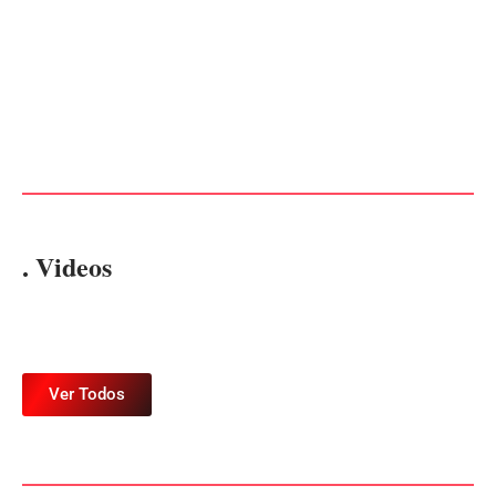
CONCESÃO DE LICENÇA
EDITAL – USUCAPIÃO
AMBIENTAL DE
EXTRAJUDICIAL
OPERAÇÃO Nº 064/2026
Por
Márcia Tavares
Por
Márcia Tavares
. Videos
Ver Todos