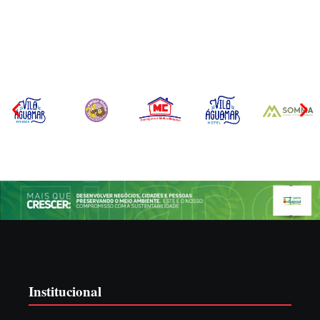
Joinville e Garuva
Municipal
Por
Márcia Tavares
Por
Márcia Tavares
Institucional