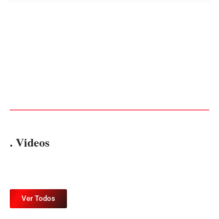
Advogados abandonam júri
no meio da sessão em
PF PRENDE MULHER POR
Itapoá, e MPSC cobra mais
EXPLORAÇÃO SEXUAL
de R$ 120 mil por prejuízos
EM ITAPOÁ
Por
Márcia Tavares
Por
Márcia Tavares
. Videos
Ver Todos