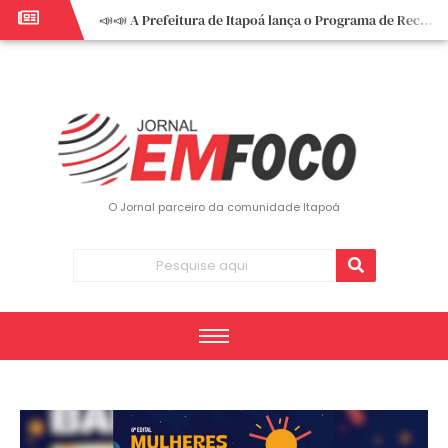
📣📣 A Prefeitura de Itapoá lança o Programa de Recuperação Fiscal (REFIS).
📢 Empreendedor do turismo, esta oportunidade é para você! Itapoá – SC.
🏍️ 3º Itapoá Moto Fest reúne apaixonados por duas rodas neste sábado
✨ A CDL de Itapoá convida você para o 8º Encontro de Mulheres Empreendedoras ✨
Workshop sobre atendimento encantador inspira empreendedores em Itapoá
Workshop “Modelo Disney de Encantar Clientes” foi um verdadeiro sucesso em Itapoá
Votação dos Concursos de Natal segue aberta até 20 de dezembro
O Jornal parceiro da comunidade Itapoá
Você sabe o que é eritema? UBS do Paese orienta comunidade sobre sinais e cuidados
Vigilância Epidemiológica monitora mortes causadas pela dengue e alerta para aumento de casos
Vice-prefeito assume Prefeitura de Itapoá durante ausência do titular