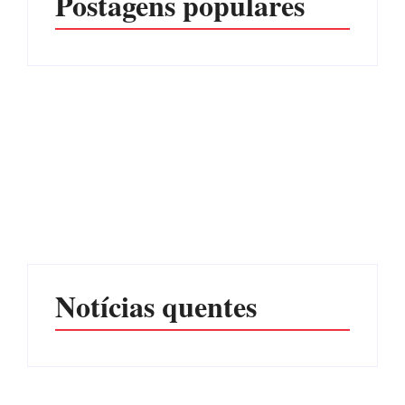
Postagens populares
Advogados abandonam
júri no meio da sessão em
Itapoá, e MPSC cobra mais
PF PRENDE MULHER
de R$ 120 mil por
POR EXPLORAÇÃO
prejuízos
SEXUAL EM ITAPOÁ
Por
Márcia Tavares
Por
Márcia Tavares
Notícias quentes