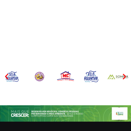
CONCESÃO DE LICENÇA
EDITAL – USUCAPIÃO
AMBIENTAL DE
EXTRAJUDICIAL
OPERAÇÃO Nº 064/2026
Por
Márcia Tavares
Por
Márcia Tavares