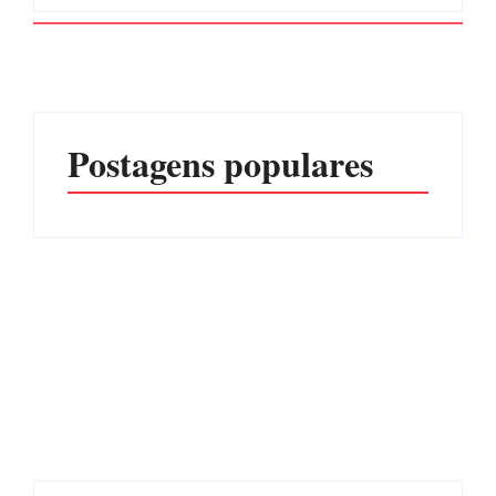
Postagens populares
Advogados abandonam
júri no meio da sessão em
Itapoá, e MPSC cobra mais
PF PRENDE MULHER
de R$ 120 mil por
POR EXPLORAÇÃO
prejuízos
SEXUAL EM ITAPOÁ
Por
Márcia Tavares
Por
Márcia Tavares