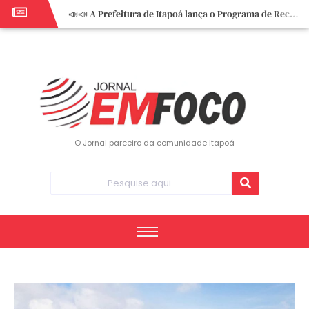
📣📣 A Prefeitura de Itapoá lança o Programa de Recuperação Fiscal (REFIS).
📢 Empreendedor do turismo, esta oportunidade é para você! Itapoá – SC.
🏍️ 3º Itapoá Moto Fest reúne apaixonados por duas rodas neste sábado
✨ A CDL de Itapoá convida você para o 8º Encontro de Mulheres Empreendedoras ✨
Workshop sobre atendimento encantador inspira empreendedores em Itapoá
Workshop “Modelo Disney de Encantar Clientes” foi um verdadeiro sucesso em Itapoá
Votação dos Concursos de Natal segue aberta até 20 de dezembro
O Jornal parceiro da comunidade Itapoá
Você sabe o que é eritema? UBS do Paese orienta comunidade sobre sinais e cuidados
Vigilância Epidemiológica monitora mortes causadas pela dengue e alerta para aumento de casos
Vice-prefeito assume Prefeitura de Itapoá durante ausência do titular