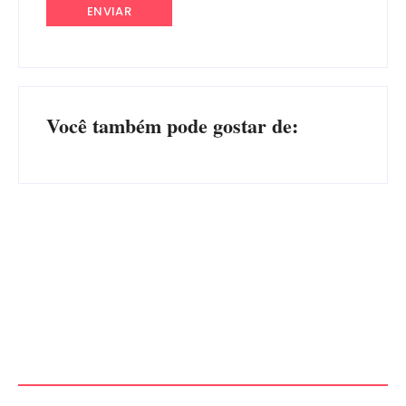
Você também pode gostar de:
Advogados abandonam júri
no meio da sessão em
PF PRENDE MULHER POR
Itapoá, e MPSC cobra mais
EXPLORAÇÃO SEXUAL
de R$ 120 mil por prejuízos
EM ITAPOÁ
Por
Márcia Tavares
Por
Márcia Tavares