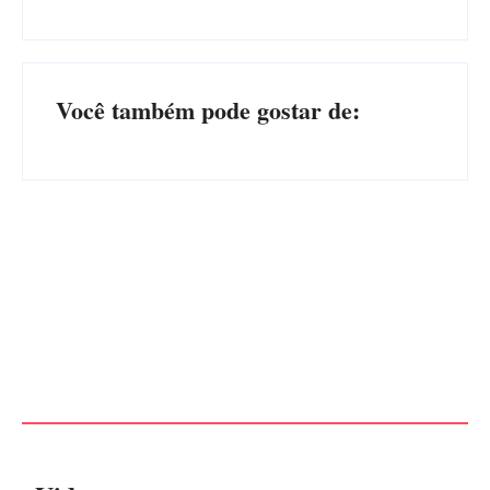
Você também pode gostar de:
Advogados abandonam júri
no meio da sessão em
PF PRENDE MULHER POR
Itapoá, e MPSC cobra mais
EXPLORAÇÃO SEXUAL
de R$ 120 mil por prejuízos
EM ITAPOÁ
Por
Márcia Tavares
Por
Márcia Tavares