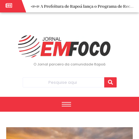
📣📣 A Prefeitura de Itapoá lança o Programa de Recuperação Fiscal (REFIS).
📢 Empreendedor do turismo, esta oportunidade é para você! Itapoá – SC.
🏍️ 3º Itapoá Moto Fest reúne apaixonados por duas rodas neste sábado
✨ A CDL de Itapoá convida você para o 8º Encontro de Mulheres Empreendedoras ✨
Workshop sobre atendimento encantador inspira empreendedores em Itapoá
Workshop “Modelo Disney de Encantar Clientes” foi um verdadeiro sucesso em Itapoá
Votação dos Concursos de Natal segue aberta até 20 de dezembro
O Jornal parceiro da comunidade Itapoá
Você sabe o que é eritema? UBS do Paese orienta comunidade sobre sinais e cuidados
Vigilância Epidemiológica monitora mortes causadas pela dengue e alerta para aumento de casos
Vice-prefeito assume Prefeitura de Itapoá durante ausência do titular