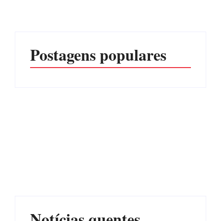
Postagens populares
Advogados abandonam
júri no meio da sessão em
Itapoá, e MPSC cobra mais
PF PRENDE MULHER
de R$ 120 mil por
POR EXPLORAÇÃO
prejuízos
SEXUAL EM ITAPOÁ
Por
Márcia Tavares
Por
Márcia Tavares
Notícias quentes