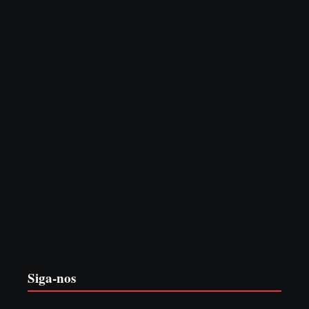
6 de agosto de 2026
CONCESÃO DE LICENÇA AMBIENTAL DE
OPERAÇÃO Nº 064/2026
6 de agosto de 2026
Siga-nos