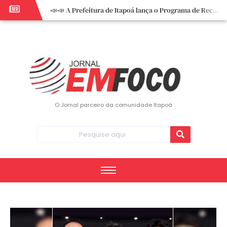
📣📣 A Prefeitura de Itapoá lança o Programa de Recuperação Fiscal (REFIS).
📢 Empreendedor do turismo, esta oportunidade é para você! Itapoá – SC.
🏍️ 3º Itapoá Moto Fest reúne apaixonados por duas rodas neste sábado
✨ A CDL de Itapoá convida você para o 8º Encontro de Mulheres Empreendedoras ✨
Workshop sobre atendimento encantador inspira empreendedores em Itapoá
Workshop “Modelo Disney de Encantar Clientes” foi um verdadeiro sucesso em Itapoá
Votação dos Concursos de Natal segue aberta até 20 de dezembro
O Jornal parceiro da comunidade Itapoá
Você sabe o que é eritema? UBS do Paese orienta comunidade sobre sinais e cuidados
Vigilância Epidemiológica monitora mortes causadas pela dengue e alerta para aumento de casos
Vice-prefeito assume Prefeitura de Itapoá durante ausência do titular