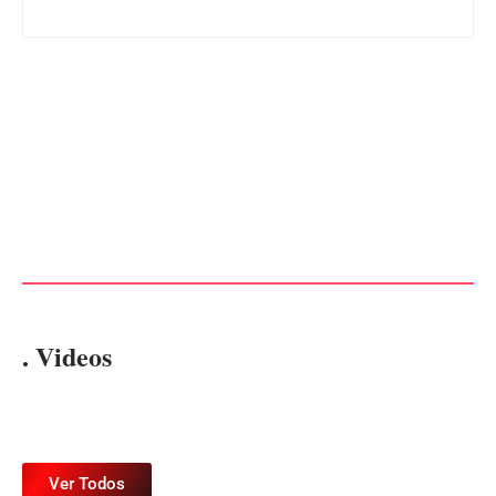
CONCESÃO DE LICENÇA
EDITAL – USUCAPIÃO
AMBIENTAL DE
EXTRAJUDICIAL
OPERAÇÃO Nº 064/2026
Por
Márcia Tavares
Por
Márcia Tavares
. Videos
Ver Todos