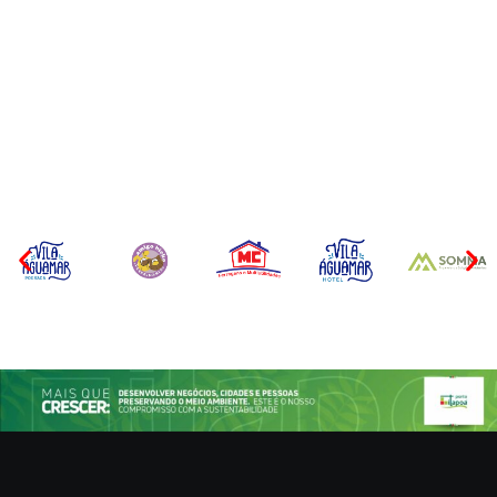
Operação da Polícia Civil
Itapoá abre oficialmente o
desarticula esquema de
Surf Festival nesta quinta-
tráfico de aves silvestres em
feira (6) no Mercado
Joinville e Garuva
Municipal
Por
Márcia Tavares
Por
Márcia Tavares