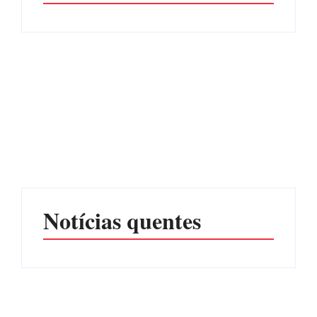
CONCESÃO DE LICENÇA
EDITAL – USUCAPIÃO
AMBIENTAL DE
EXTRAJUDICIAL
OPERAÇÃO Nº 064/2026
Por
Márcia Tavares
Por
Márcia Tavares
Notícias quentes