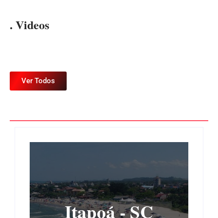
. Videos
Ver Todos
Itapoá - SC