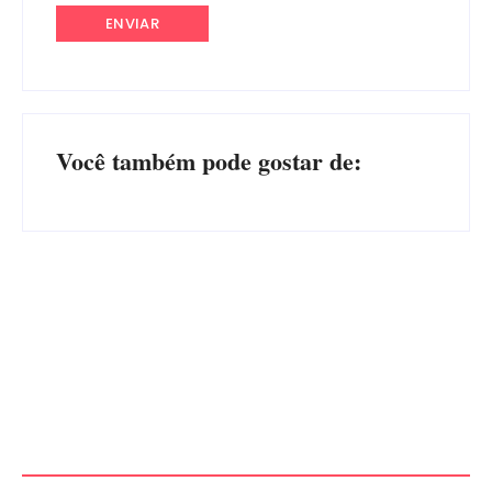
Você também pode gostar de:
Advogados abandonam júri
no meio da sessão em
PF PRENDE MULHER POR
Itapoá, e MPSC cobra mais
EXPLORAÇÃO SEXUAL
de R$ 120 mil por prejuízos
EM ITAPOÁ
Por
Márcia Tavares
Por
Márcia Tavares