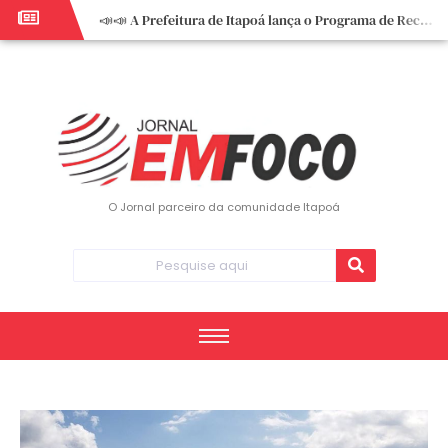
📣📣 A Prefeitura de Itapoá lança o Programa de Recuperação Fiscal (REFIS).
📢 Empreendedor do turismo, esta oportunidade é para você! Itapoá – SC.
🏍️ 3º Itapoá Moto Fest reúne apaixonados por duas rodas neste sábado
✨ A CDL de Itapoá convida você para o 8º Encontro de Mulheres Empreendedoras ✨
Workshop sobre atendimento encantador inspira empreendedores em Itapoá
Workshop “Modelo Disney de Encantar Clientes” foi um verdadeiro sucesso em Itapoá
Votação dos Concursos de Natal segue aberta até 20 de dezembro
O Jornal parceiro da comunidade Itapoá
Você sabe o que é eritema? UBS do Paese orienta comunidade sobre sinais e cuidados
Vigilância Epidemiológica monitora mortes causadas pela dengue e alerta para aumento de casos
Vice-prefeito assume Prefeitura de Itapoá durante ausência do titular