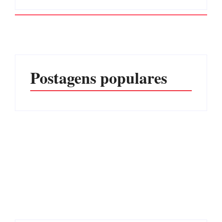
Postagens populares
Advogados abandonam
júri no meio da sessão em
Itapoá, e MPSC cobra mais
PF PRENDE MULHER
de R$ 120 mil por
POR EXPLORAÇÃO
prejuízos
SEXUAL EM ITAPOÁ
Por
Márcia Tavares
Por
Márcia Tavares