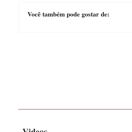
Você também pode gostar de:
PF PRENDE MULHER POR EXPLORAÇÃO
SEXUAL EM ITAPOÁ
Por
Márcia Tavares
-
7 de agosto de 2026
. Videos