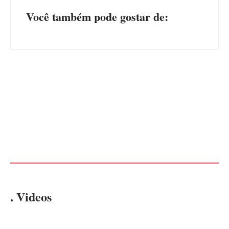
Você também pode gostar de:
Advogados abandonam júri
no meio da sessão em
PF PRENDE MULHER POR
Itapoá, e MPSC cobra mais
EXPLORAÇÃO SEXUAL
de R$ 120 mil por prejuízos
EM ITAPOÁ
Por
Márcia Tavares
Por
Márcia Tavares
. Videos