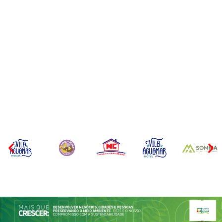
CONCESÃO DE LICENÇA
EDITAL – USUCAPIÃO
AMBIENTAL DE
EXTRAJUDICIAL
OPERAÇÃO Nº 064/2026
Por
Márcia Tavares
Por
Márcia Tavares