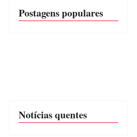
Postagens populares
Advogados abandonam
júri no meio da sessão em
Itapoá, e MPSC cobra mais
PF PRENDE MULHER
de R$ 120 mil por
POR EXPLORAÇÃO
prejuízos
SEXUAL EM ITAPOÁ
Por
Márcia Tavares
Por
Márcia Tavares
Notícias quentes