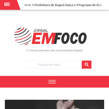
📣📣 A Prefeitura de Itapoá lança o Programa de Recuperação Fiscal (REFIS).
📢 Empreendedor do turismo, esta oportunidade é para você! Itapoá – SC.
🏍️ 3º Itapoá Moto Fest reúne apaixonados por duas rodas neste sábado
✨ A CDL de Itapoá convida você para o 8º Encontro de Mulheres Empreendedoras ✨
Workshop sobre atendimento encantador inspira empreendedores em Itapoá
Workshop “Modelo Disney de Encantar Clientes” foi um verdadeiro sucesso em Itapoá
Votação dos Concursos de Natal segue aberta até 20 de dezembro
O Jornal parceiro da comunidade Itapoá
Você sabe o que é eritema? UBS do Paese orienta comunidade sobre sinais e cuidados
Vigilância Epidemiológica monitora mortes causadas pela dengue e alerta para aumento de casos
Vice-prefeito assume Prefeitura de Itapoá durante ausência do titular