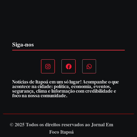
Operação da Polícia Civil desarticula esquema de tráfico
de aves silvestres em Joinville e Garuva
6 de agosto de 2026
Siga-nos
Notícias de Itapoá em um só lugar! Acompanhe o que
acontece na cidade: política, economia, eventos,
segurança, clima e Informação com credibilidade e
foco na nossa comunidade.
© 2025 Todos os direitos reservados ao
Jornal Em
Foco Itapoá