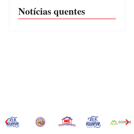
Notícias quentes
Itapoá abre oficialmente o
Surf Festival nesta quinta-
Filhote de tubarão é
feira (6) no Mercado
encontrado morto em praia
Municipal
de São Francisco do Sul
Por
Márcia Tavares
Por
Márcia Tavares