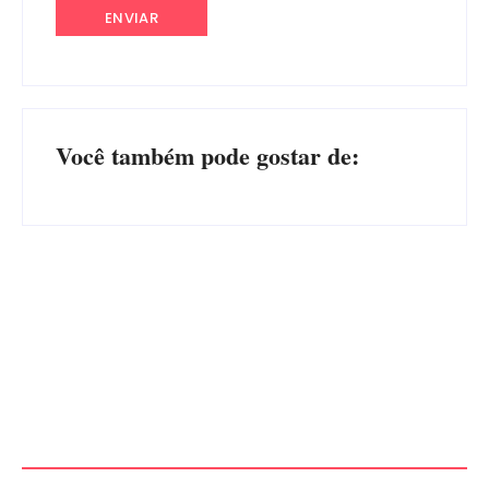
Você também pode gostar de:
Operação da Polícia Civil
CONCESÃO DE LICENÇA
desarticula esquema de
AMBIENTAL DE
tráfico de aves silvestres em
OPERAÇÃO Nº 064/2026
Joinville e Garuva
Por
Márcia Tavares
Por
Márcia Tavares