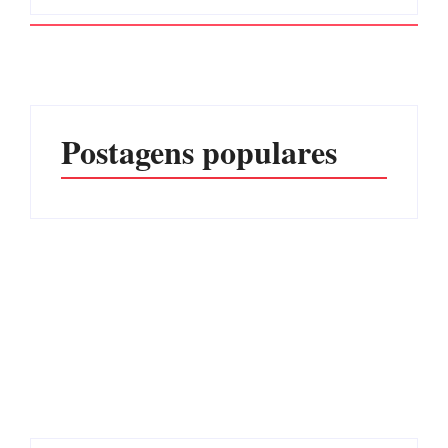
Postagens populares
Operação da Polícia Civil
CONCESÃO DE LICENÇA
desarticula esquema de
AMBIENTAL DE
tráfico de aves silvestres em
OPERAÇÃO Nº 064/2026
Joinville e Garuva
Por
Márcia Tavares
Por
Márcia Tavares