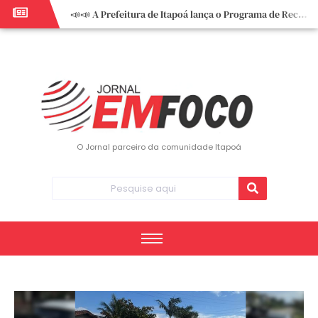
📣📣 A Prefeitura de Itapoá lança o Programa de Recuperação Fiscal (REFIS).
📢 Empreendedor do turismo, esta oportunidade é para você! Itapoá – SC.
🏍️ 3º Itapoá Moto Fest reúne apaixonados por duas rodas neste sábado
✨ A CDL de Itapoá convida você para o 8º Encontro de Mulheres Empreendedoras ✨
Workshop sobre atendimento encantador inspira empreendedores em Itapoá
Workshop “Modelo Disney de Encantar Clientes” foi um verdadeiro sucesso em Itapoá
Votação dos Concursos de Natal segue aberta até 20 de dezembro
O Jornal parceiro da comunidade Itapoá
Você sabe o que é eritema? UBS do Paese orienta comunidade sobre sinais e cuidados
Vigilância Epidemiológica monitora mortes causadas pela dengue e alerta para aumento de casos
Vice-prefeito assume Prefeitura de Itapoá durante ausência do titular