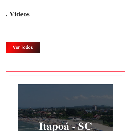
. Videos
Ver Todos
Itapoá - SC