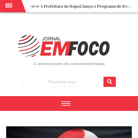
📣📣 A Prefeitura de Itapoá lança o Programa de Recuperação Fiscal (REFIS).
📢 Empreendedor do turismo, esta oportunidade é para você! Itapoá – SC.
🏍️ 3º Itapoá Moto Fest reúne apaixonados por duas rodas neste sábado
✨ A CDL de Itapoá convida você para o 8º Encontro de Mulheres Empreendedoras ✨
Workshop sobre atendimento encantador inspira empreendedores em Itapoá
Workshop “Modelo Disney de Encantar Clientes” foi um verdadeiro sucesso em Itapoá
Votação dos Concursos de Natal segue aberta até 20 de dezembro
O Jornal parceiro da comunidade Itapoá
Você sabe o que é eritema? UBS do Paese orienta comunidade sobre sinais e cuidados
Vigilância Epidemiológica monitora mortes causadas pela dengue e alerta para aumento de casos
Vice-prefeito assume Prefeitura de Itapoá durante ausência do titular