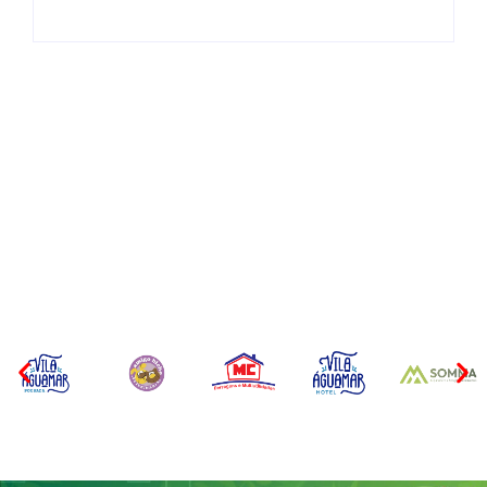
Operação da Polícia Civil
CONCESÃO DE LICENÇA
desarticula esquema de
AMBIENTAL DE
tráfico de aves silvestres em
OPERAÇÃO Nº 064/2026
Joinville e Garuva
Por
Márcia Tavares
Por
Márcia Tavares