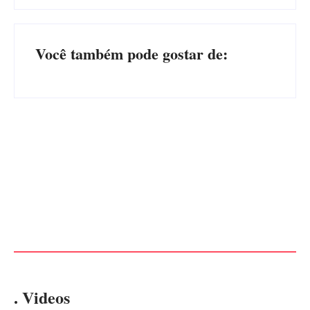
Você também pode gostar de:
PF PRENDE MULHER POR
EXPLORAÇÃO SEXUAL
EDITAL – USUCAPIÃO
EM ITAPOÁ
EXTRAJUDICIAL
Por
Márcia Tavares
Por
Márcia Tavares
. Videos