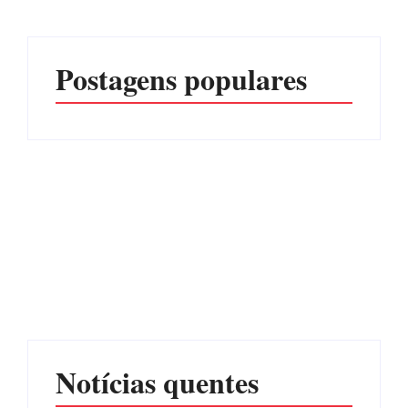
Postagens populares
PF PRENDE MULHER
POR EXPLORAÇÃO
EDITAL – USUCAPIÃO
SEXUAL EM ITAPOÁ
EXTRAJUDICIAL
Por
Márcia Tavares
Por
Márcia Tavares
Notícias quentes