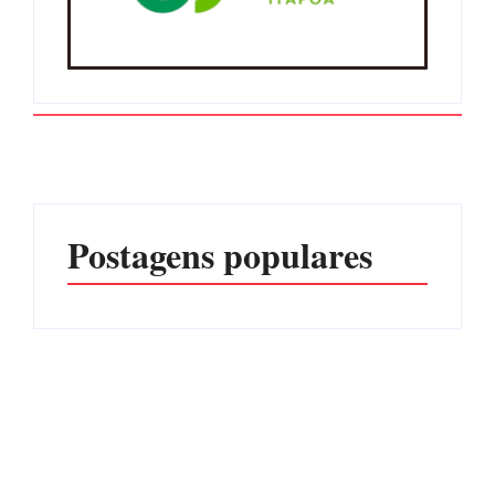
Postagens populares
Advogados abandonam
júri no meio da sessão em
Itapoá, e MPSC cobra mais
PF PRENDE MULHER
de R$ 120 mil por
POR EXPLORAÇÃO