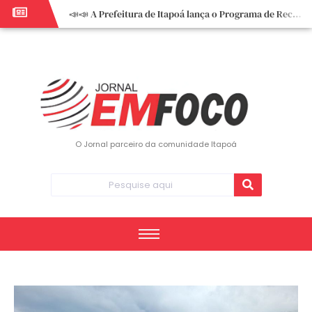
📣📣 A Prefeitura de Itapoá lança o Programa de Recuperação Fiscal (REFIS).
📢 Empreendedor do turismo, esta oportunidade é para você! Itapoá – SC.
🏍️ 3º Itapoá Moto Fest reúne apaixonados por duas rodas neste sábado
✨ A CDL de Itapoá convida você para o 8º Encontro de Mulheres Empreendedoras ✨
Workshop sobre atendimento encantador inspira empreendedores em Itapoá
Workshop “Modelo Disney de Encantar Clientes” foi um verdadeiro sucesso em Itapoá
Votação dos Concursos de Natal segue aberta até 20 de dezembro
O Jornal parceiro da comunidade Itapoá
Você sabe o que é eritema? UBS do Paese orienta comunidade sobre sinais e cuidados
Vigilância Epidemiológica monitora mortes causadas pela dengue e alerta para aumento de casos
Vice-prefeito assume Prefeitura de Itapoá durante ausência do titular