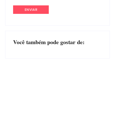
Você também pode gostar de:
Advogados abandonam júri
no meio da sessão em
PF PRENDE MULHER POR
Itapoá, e MPSC cobra mais
EXPLORAÇÃO SEXUAL
de R$ 120 mil por prejuízos
EM ITAPOÁ
Por
Márcia Tavares
Por
Márcia Tavares