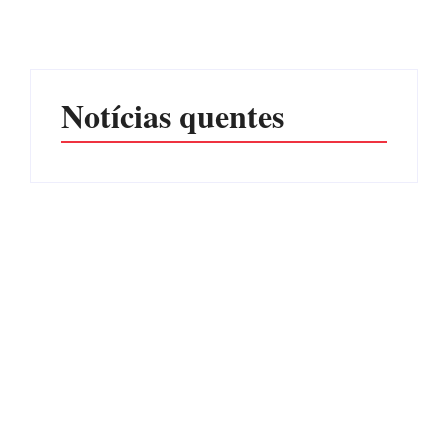
prejuízos
SEXUAL EM ITAPOÁ
Por
Márcia Tavares
Por
Márcia Tavares
Notícias quentes
CONCESÃO DE LICENÇA
EDITAL – USUCAPIÃO
AMBIENTAL DE
EXTRAJUDICIAL
OPERAÇÃO Nº 064/2026
Por
Márcia Tavares
Por
Márcia Tavares