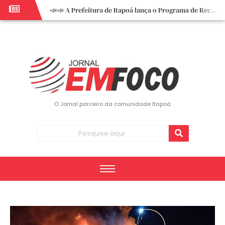
📣📣 A Prefeitura de Itapoá lança o Programa de Recuperação Fiscal (REFIS).
📢 Empreendedor do turismo, esta oportunidade é para você! Itapoá – SC.
🏍️ 3º Itapoá Moto Fest reúne apaixonados por duas rodas neste sábado
✨ A CDL de Itapoá convida você para o 8º Encontro de Mulheres Empreendedoras ✨
Workshop sobre atendimento encantador inspira empreendedores em Itapoá
Workshop “Modelo Disney de Encantar Clientes” foi um verdadeiro sucesso em Itapoá
Votação dos Concursos de Natal segue aberta até 20 de dezembro
O Jornal parceiro da comunidade Itapoá
Você sabe o que é eritema? UBS do Paese orienta comunidade sobre sinais e cuidados
Vigilância Epidemiológica monitora mortes causadas pela dengue e alerta para aumento de casos
Vice-prefeito assume Prefeitura de Itapoá durante ausência do titular