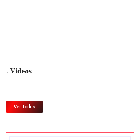
PF PRENDE MULHER POR
EXPLORAÇÃO SEXUAL
EDITAL – USUCAPIÃO
EM ITAPOÁ
EXTRAJUDICIAL
Por
Márcia Tavares
Por
Márcia Tavares
. Videos
Ver Todos