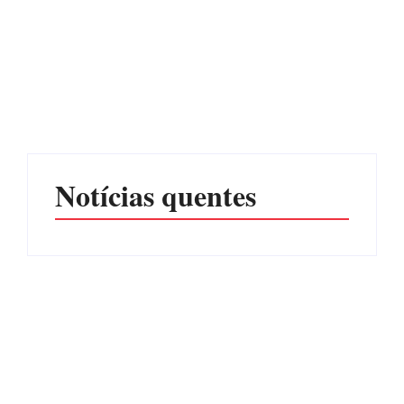
PF PRENDE MULHER
POR EXPLORAÇÃO
EDITAL – USUCAPIÃO
SEXUAL EM ITAPOÁ
EXTRAJUDICIAL
Por
Márcia Tavares
Por
Márcia Tavares
Notícias quentes
Operação da Polícia Civil
CONCESÃO DE LICENÇA
desarticula esquema de
AMBIENTAL DE
tráfico de aves silvestres em
OPERAÇÃO Nº 064/2026
Joinville e Garuva