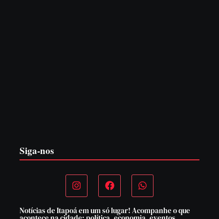
EDITAL – USUCAPIÃO EXTRAJUDICIAL
6 de agosto de 2026
Siga-nos
Notícias de Itapoá em um só lugar! Acompanhe o que
acontece na cidade: política, economia, eventos,