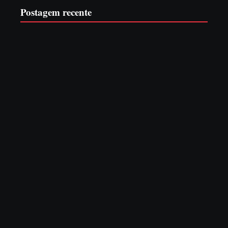
Postagem recente
PF PRENDE MULHER POR EXPLORAÇÃO
SEXUAL EM ITAPOÁ
7 de agosto de 2026