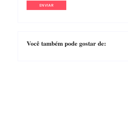
Você também pode gostar de:
Advogados abandonam júri no meio da sessão em
Itapoá, e MPSC cobra mais de R$ 120 mil por
prejuízos
Por
Márcia Tavares
-
7 de agosto de 2026