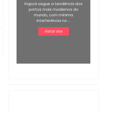
Itapoá segue a tendência dos
portos mais modernos do
mundo, com mínima
interferência no ...
Visitar site