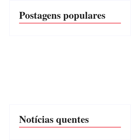
Postagens populares
PF PRENDE MULHER
POR EXPLORAÇÃO
EDITAL – USUCAPIÃO
SEXUAL EM ITAPOÁ
EXTRAJUDICIAL
Por
Márcia Tavares
Por
Márcia Tavares
Notícias quentes