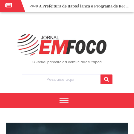
📣📣 A Prefeitura de Itapoá lança o Programa de Recuperação Fiscal (REFIS).
📢 Empreendedor do turismo, esta oportunidade é para você! Itapoá – SC.
🏍️ 3º Itapoá Moto Fest reúne apaixonados por duas rodas neste sábado
✨ A CDL de Itapoá convida você para o 8º Encontro de Mulheres Empreendedoras ✨
Workshop sobre atendimento encantador inspira empreendedores em Itapoá
Workshop “Modelo Disney de Encantar Clientes” foi um verdadeiro sucesso em Itapoá
Votação dos Concursos de Natal segue aberta até 20 de dezembro
O Jornal parceiro da comunidade Itapoá
Você sabe o que é eritema? UBS do Paese orienta comunidade sobre sinais e cuidados
Vigilância Epidemiológica monitora mortes causadas pela dengue e alerta para aumento de casos
Vice-prefeito assume Prefeitura de Itapoá durante ausência do titular