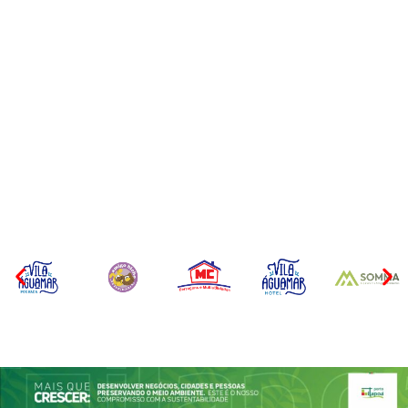
Operação da Polícia Civil
CONCESÃO DE LICENÇA
desarticula esquema de
AMBIENTAL DE
tráfico de aves silvestres em
OPERAÇÃO Nº 064/2026
Joinville e Garuva
Por
Márcia Tavares
Por
Márcia Tavares