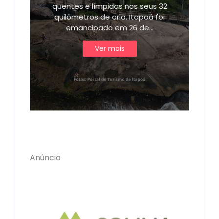
quentes e límpidas nos seus 32
quilômetros de orla. Itapoá foi
emancipado em 26 de…
Ver mais
Anúncio