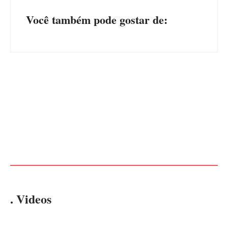
Você também pode gostar de:
PF PRENDE MULHER POR
EXPLORAÇÃO SEXUAL
EDITAL – USUCAPIÃO
EM ITAPOÁ
EXTRAJUDICIAL
Por
Márcia Tavares
Por
Márcia Tavares
. Videos