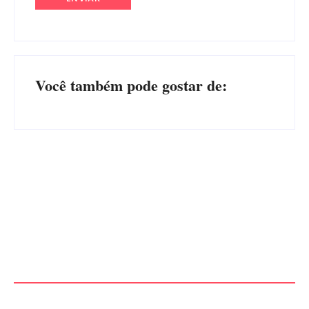
Você também pode gostar de:
Advogados abandonam júri
no meio da sessão em
PF PRENDE MULHER POR
Itapoá, e MPSC cobra mais
EXPLORAÇÃO SEXUAL
de R$ 120 mil por prejuízos
EM ITAPOÁ
Por
Márcia Tavares
Por
Márcia Tavares