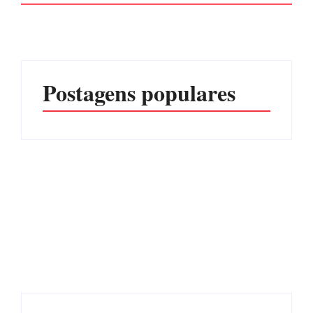
Postagens populares
Advogados abandonam
júri no meio da sessão em
Itapoá, e MPSC cobra mais
PF PRENDE MULHER
de R$ 120 mil por
POR EXPLORAÇÃO
prejuízos
SEXUAL EM ITAPOÁ
Por
Márcia Tavares
Por
Márcia Tavares