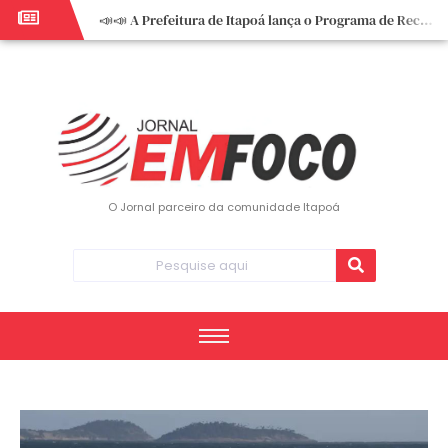
📣📣 A Prefeitura de Itapoá lança o Programa de Recuperação Fiscal (REFIS).
📢 Empreendedor do turismo, esta oportunidade é para você! Itapoá – SC.
🏍️ 3º Itapoá Moto Fest reúne apaixonados por duas rodas neste sábado
✨ A CDL de Itapoá convida você para o 8º Encontro de Mulheres Empreendedoras ✨
Workshop sobre atendimento encantador inspira empreendedores em Itapoá
Workshop “Modelo Disney de Encantar Clientes” foi um verdadeiro sucesso em Itapoá
Votação dos Concursos de Natal segue aberta até 20 de dezembro
O Jornal parceiro da comunidade Itapoá
Você sabe o que é eritema? UBS do Paese orienta comunidade sobre sinais e cuidados
Vigilância Epidemiológica monitora mortes causadas pela dengue e alerta para aumento de casos
Vice-prefeito assume Prefeitura de Itapoá durante ausência do titular