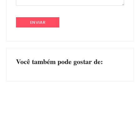
Você também pode gostar de:
Advogados abandonam júri
no meio da sessão em
PF PRENDE MULHER POR
Itapoá, e MPSC cobra mais
EXPLORAÇÃO SEXUAL
de R$ 120 mil por prejuízos
EM ITAPOÁ
Por
Márcia Tavares
Por
Márcia Tavares