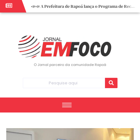
📣📣 A Prefeitura de Itapoá lança o Programa de Recuperação Fiscal (REFIS).
📢 Empreendedor do turismo, esta oportunidade é para você! Itapoá – SC.
🏍️ 3º Itapoá Moto Fest reúne apaixonados por duas rodas neste sábado
✨ A CDL de Itapoá convida você para o 8º Encontro de Mulheres Empreendedoras ✨
Workshop sobre atendimento encantador inspira empreendedores em Itapoá
Workshop “Modelo Disney de Encantar Clientes” foi um verdadeiro sucesso em Itapoá
Votação dos Concursos de Natal segue aberta até 20 de dezembro
O Jornal parceiro da comunidade Itapoá
Você sabe o que é eritema? UBS do Paese orienta comunidade sobre sinais e cuidados
Vigilância Epidemiológica monitora mortes causadas pela dengue e alerta para aumento de casos
Vice-prefeito assume Prefeitura de Itapoá durante ausência do titular