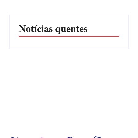
Por
Márcia Tavares
Por
Márcia Tavares
Notícias quentes
CONCESÃO DE LICENÇA
EDITAL – USUCAPIÃO
AMBIENTAL DE
EXTRAJUDICIAL
OPERAÇÃO Nº 064/2026
Por
Márcia Tavares
Por
Márcia Tavares