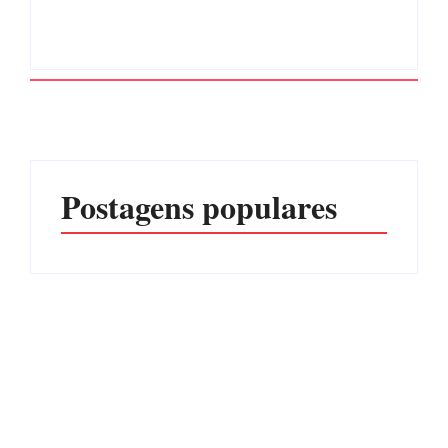
Postagens populares
Advogados abandonam
júri no meio da sessão em
Itapoá, e MPSC cobra mais
PF PRENDE MULHER
de R$ 120 mil por
POR EXPLORAÇÃO
prejuízos
SEXUAL EM ITAPOÁ