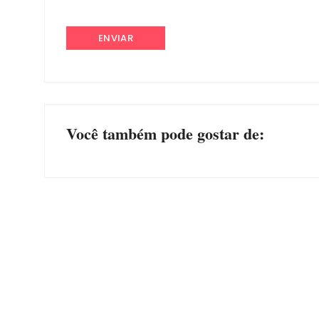
Você também pode gostar de:
EDITAL – USUCAPIÃO EXTRAJUDICIAL
Por
Márcia Tavares
-
6 de agosto de 2026